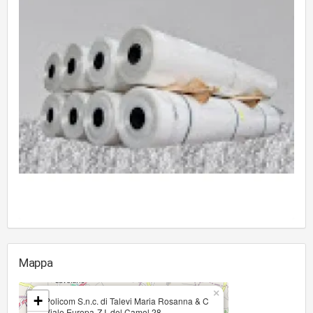
Mappa
×
+
Policom S.n.c. di Talevi Maria Rosanna & C
Viale Europa-Z.I. del Camol 28