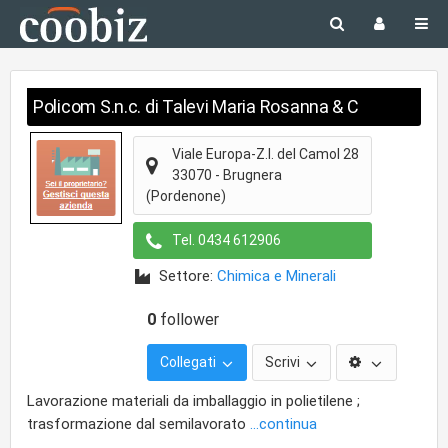
Policom S.n.c. di Talevi Maria Rosanna & C
Viale Europa-Z.I. del Camol 28
33070
-
Brugnera
(Pordenone)
Tel.
0434 612906
Settore:
Chimica e Minerali
0
follower
Collegati
Scrivi
Lavorazione materiali da imballaggio in polietilene ;
trasformazione dal semilavorato
...continua