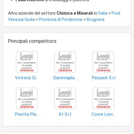
Altre aziende del settore
Chimica e Minerali
in
Italia
>
Friuli
Venezia Giulia
>
Provincia di Pordenone
>
Brugnera
Principali competitors
Vetreria Giacon Luigi S.r.l
Gammaplast S.a.s. di Brunetta Cristiano e Pol Bodetto Mauro
Perpack S.r.l
vetro piano
articoli plastica
imballaggi in plastica
Pivetta Plast S.r.l
At S.r.l.
Covre Lionello & C. S.n.c
articoli plastica
vetro piano
fertilizzanti