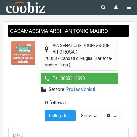
CASAMASSIMA ARCH ANTONIO MAURO
VIA SENATORE PROFESSORE
VITO ROSA 1
70053
-
Canosa di Puglia
(Barletta-
Andria-Trani)
Tel.
0883616990
Settore:
Professionisti
0
follower
Collegati
Scrivi