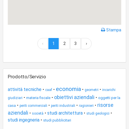
Stampa
‹
1
2
3
›
Prodotto/Servizio
economia
attività tecniche
•
•
•
•
caaf
geometri
incarichi
obiettivi aziendali
•
•
•
materia fiscale
oggetti per la
giudiziari
risorse
•
•
•
•
casa
periti commerciali
periti industriali
ragionieri
aziendali
studi architettura
•
•
•
•
società
studi geologici
studi ingegneria
•
studi pubblicitari