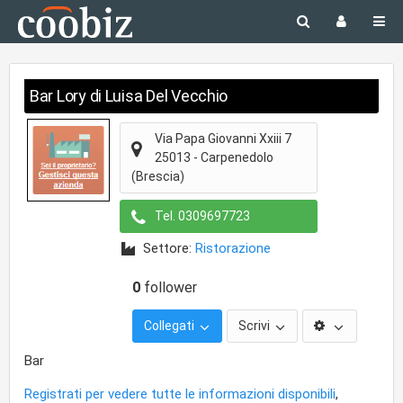
Bar Lory di Luisa Del Vecchio
Via Papa Giovanni Xxiii 7
25013
-
Carpenedolo
(Brescia)
Tel.
0309697723
Settore:
Ristorazione
0
follower
Collegati
Scrivi
Bar
Registrati per vedere tutte le informazioni disponibili
,