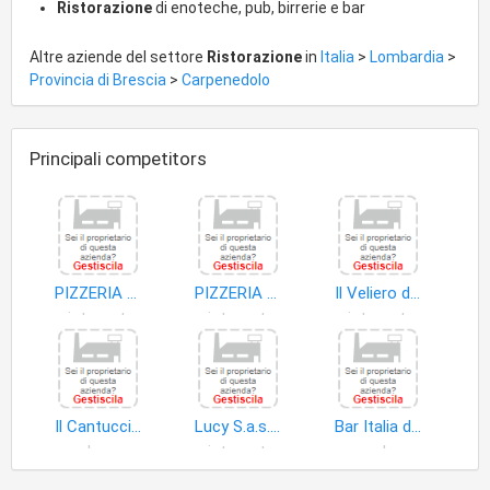
Ristorazione
di enoteche, pub, birrerie e bar
Altre aziende del settore
Ristorazione
in
Italia
>
Lombardia
>
Provincia di Brescia
>
Carpenedolo
Principali competitors
PIZZERIA DA PIO E JONNY DI SETOLA PIO
PIZZERIA CASTELLO
Il Veliero di El Shahat Ismaiel e C. S.a.s
ristorante
ristorante
ristorante
Il Cantuccio di Onorini Mara & C. S.n.c
Lucy S.a.s. di Corestini Lucia e C
Bar Italia di Bosio Maria e Cerutti Marisa S.n.c
bar
ristorante
pub