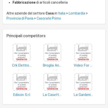
Fabbricazione
di articoli cancelleria
Altre aziende del settore
Casa
in
Italia
>
Lombardia
>
Provincia di Pavia
>
Casorate Primo
Principali competitors
Crk Elettronica di Paolo Chiarakul
Broglia Antonio
Video For You di Manfredi Simona
prodotti non alimentari
mobili
beni uso personale
Edison S.r.l
La Casetta di Rosi di Pisoni Rosangela
La Gardenia di Sacchi Silvia
materiale elettrico uso domestico
cristalleria
bulbi