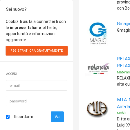
provinc
con Bo
Sei nuovo?
Coobiz ti aiuta a connetterti con
Gmagic 
le
imprese italiane
: offerte,
Gmagic
opportunità e informazioni
aggiornate.
RELAXI
RELAX
Materas
ACCEDI
RELAXI
alta qu
M.I.A. 
Arred
Mobili
Ricordami
Ditta a
Luigi X