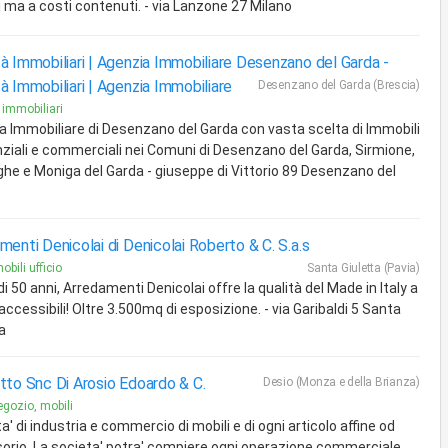
 ma a costi contenuti. - via Lanzone 27 Milano
à Immobiliari | Agenzia Immobiliare Desenzano del Garda -
à Immobiliari | Agenzia Immobiliare
Desenzano del Garda (Brescia)
 immobiliari
a Immobiliare di Desenzano del Garda con vasta scelta di Immobili
nziali e commerciali nei Comuni di Desenzano del Garda, Sirmione,
he e Moniga del Garda - giuseppe di Vittorio 89 Desenzano del
menti Denicolai di Denicolai Roberto & C. S.a.s
obili ufficio
Santa Giuletta (Pavia)
di 50 anni, Arredamenti Denicolai offre la qualità del Made in Italy a
accessibili! Oltre 3.500mq di esposizione. - via Garibaldi 5 Santa
a
tto Snc Di Arosio Edoardo & C.
Desio (Monza e della Brianza)
egozio, mobili
ita' di industria e commercio di mobili e di ogni articolo affine od
orio. La societa' potra' compiere ogni operazione commerciale,