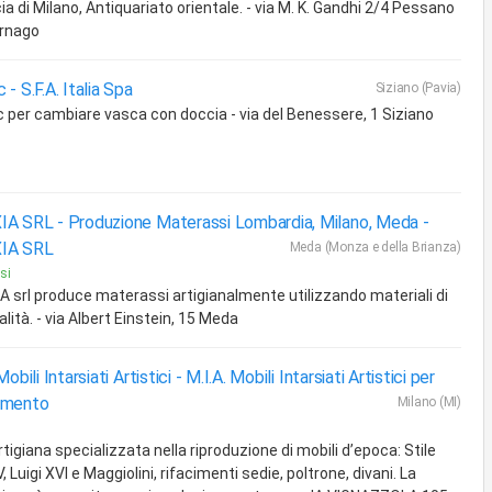
ia di Milano, Antiquariato orientale. - via M. K. Gandhi 2/4 Pessano
rnago
- S.F.A. Italia Spa
Siziano (Pavia)
 per cambiare vasca con doccia - via del Benessere, 1 Siziano
A SRL - Produzione Materassi Lombardia, Milano, Meda -
IA SRL
Meda (Monza e della Brianza)
si
A srl produce materassi artigianalmente utilizzando materiali di
alità. - via Albert Einstein, 15 Meda
Mobili Intarsiati Artistici -
M.I.A. Mobili Intarsiati Artistici per
amento
Milano (MI)
rtigiana specializzata nella riproduzione di mobili d’epoca: Stile
V, Luigi XVI e Maggiolini, rifacimenti sedie, poltrone, divani. La