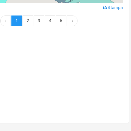
Stampa
‹
1
2
3
4
5
›