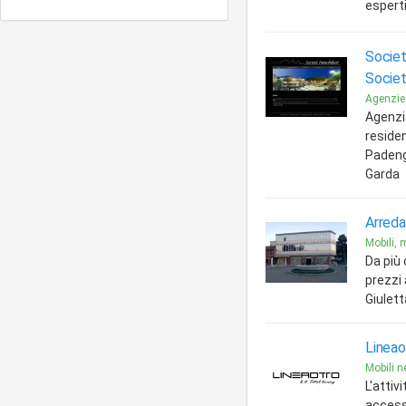
esperti
Societ
Societ
Agenzie
Agenzi
reside
Padeng
Garda
Arreda
Mobili, m
Da più 
prezzi 
Giulett
Lineao
Mobili n
L'attiv
access