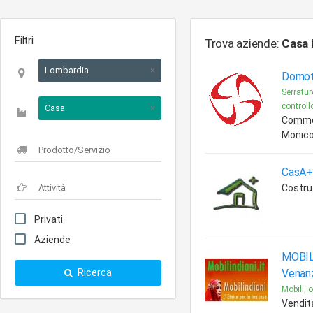
Filtri
Trova aziende:
Casa
Lombardia
×
Domoti
Serratur
controllo
Casa
×
Commerc
Monico
CasA+ 
Costruz
Privati
Aziende
MOBIL
Ricerca
Venan
Mobili, 
Vendita