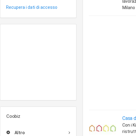
lavora
Recupera i dati di accesso
Milano
Coobiz
Casa d
Con i K
ristrut
Altro