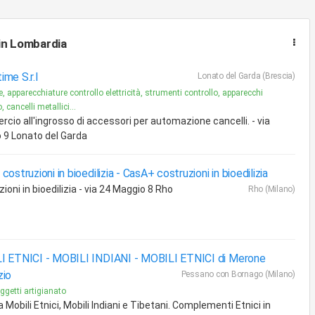
in Lombardia
me S.r.l
Lonato del Garda (Brescia)
e, apparecchiature controllo elettricità, strumenti controllo, apparecchi
, cancelli metallici...
io all'ingrosso di accessori per automazione cancelli. - via
 9 Lonato del Garda
costruzioni in bioedilizia -
CasA+ costruzioni in bioedilizia
ioni in bioedilizia - via 24 Maggio 8 Rho
Rho (Milano)
I ETNICI - MOBILI INDIANI -
MOBILI ETNICI di Merone
zio
Pessano con Bornago (Milano)
oggetti artigianato
 Mobili Etnici, Mobili Indiani e Tibetani. Complementi Etnici in