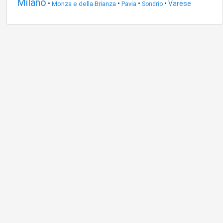
Milano
•
Monza e della Brianza
•
•
•
Varese
Pavia
Sondrio