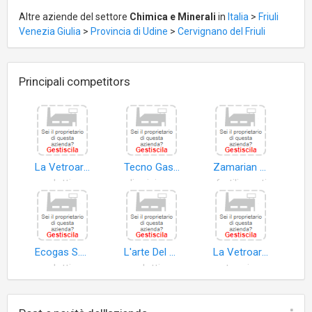
Altre aziende del settore
Chimica e Minerali
in
Italia
>
Friuli
Venezia Giulia
>
Provincia di Udine
>
Cervignano del Friuli
Principali competitors
La Vetroartigiana S.a.s. di Roberto e Andrea Grigollo & C
Tecno Gas Friuli di Moderz & Gerometta S.n.c
Zamarian Agricoltura S.r.l
prodotti vetro
oli origine animale
fertilizzanti
Ecogas S.p.A
L'arte Del Calore di Schiff Luigino
La Vetroartigiana S.r.l
prodotti petroliferi raffinati
prodotti refrattari in ceramica
vetro piano