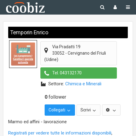
Temporin Enrico
Via Pradatti 19
33052
-
Cervignano del Friuli
(Udine)
Tel.
043132170
Settore:
Chimica e Minerali
0
follower
Collegati
Scrivi
Marmo ed affini - lavorazione
Registrati per vedere tutte le informazioni disponibili
,