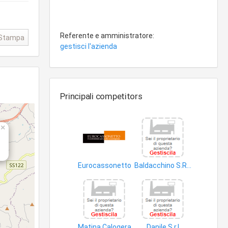
Referente e amministratore:
Stampa
gestisci l'azienda
Principali competitors
×
Eurocassonetto
Baldacchino S.R.L.FERRAMENTA Dal 1956
porte
articoli domestici non elettrici
Matina Calogera
Danile S.r.l