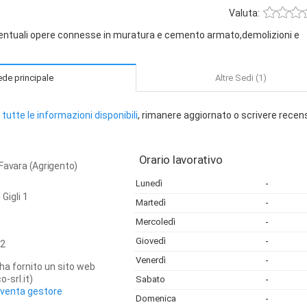
Valuta:
eventuali opere connesse in muratura e cemento armato,demolizioni e
de principale
Altre Sedi (1)
tutte le informazioni disponibili
, rimanere aggiornato o scrivere recen
Orario lavorativo
 a Favara (Agrigento)
Lunedì
-
Gigli 1
Martedì
-
Mercoledì
-
Giovedì
-
2
Venerdì
-
ha fornito un sito web
-srl.it)
Sabato
-
iventa gestore
Domenica
-