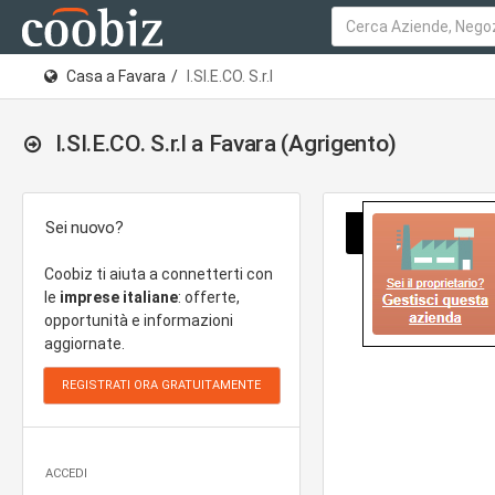
Casa a Favara
I.SI.E.CO. S.r.l
I.SI.E.CO. S.r.l a Favara (Agrigento)
Sei nuovo?
Coobiz ti aiuta a connetterti con
le
imprese italiane
: offerte,
opportunità e informazioni
aggiornate.
ACCEDI