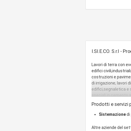
I.SI.E.CO. S.r.l - Pr
Lavori di terra con 
edifici civili,indust
costruzioni e pavimen
di irrigazione; lavori
edifici,segnaletica e
speciali in cemento 
delle acque,fondazion
Prodotti e servizi p
sottosuolo,trivellazi
edili,stradali,acqued
Sistemazione
di 
Altre aziende del se