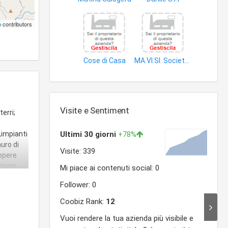
prodotti non alimentari
articoli illuminazione
p
contributors
Cose di Casa
MA.VI.SI. Societa' Unipersonale a Responsabilita' Limitata
cristalleria
prodotti non alimentari
Visite e Sentiment
erri;
,impianti
auro di
,opere
zione
na.