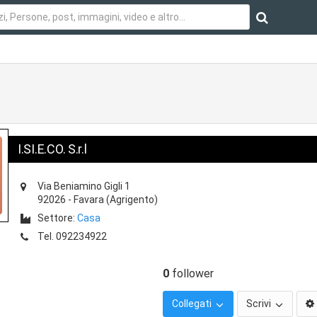
I.SI.E.CO. S.r.l
Via Beniamino Gigli 1
92026
-
Favara
(Agrigento)
Settore:
Casa
Tel.
092234922
0
follower
Collegati
Scrivi