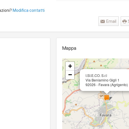
azioni?
Modifica contatti
Email
Mappa
+
−
I.SI.E.CO. S.r.l
Via Beniamino Gigli 1
92026 - Favara (Agrigento)