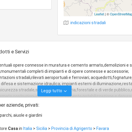
Leaflet
| ©
OpenStreetMa
indicazioni stradali
odotti e Servizi
eventuali opere connesse in muratura e cemento armato,demolizioni e st
riali,monumentali completi di impianti e di opere connesse e accessorie;
tazioni stradali,rilevati aeroportuali e ferroviari; acquedotti,fognature
 di difesa e sistemazione idraulica; impianti esterni di illuminazione,rest
 sicurezza stradale,sistemazione agraria,forestale e di verde pubblico
Leggi tutto
armato,costruzioni impianti di sollevamento,potabilizzazione e depura
i speciali,consolidamento dei terreni ed opere speciali nel
er aziende, privati:
oni e pozzi,carpenteria metallica,servizio di manutenzione per lavori
otti e fognature,verde pubblico,impianti di illuminazione pubblica ester
parchi, aiuole e giardini
ttore
Casa
in
Italia
>
Sicilia
>
Provincia di Agrigento
>
Favara