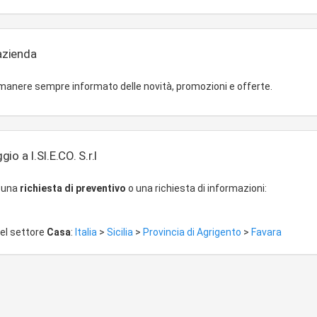
'azienda
imanere sempre informato delle novità, promozioni e offerte.
o a I.SI.E.CO. S.r.l
r una
richiesta di preventivo
o una richiesta di informazioni:
del settore
Casa
:
Italia
>
Sicilia
>
Provincia di Agrigento
>
Favara