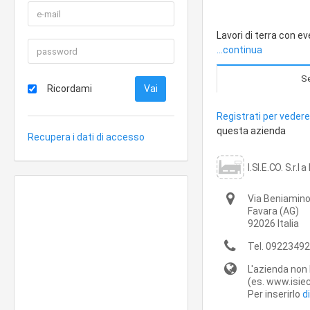
Lavori di terra con 
...continua
Se
Ricordami
Registrati per vedere 
questa azienda
Recupera i dati di accesso
I.SI.E.CO. S.r.l
Via Beniamino 
Favara
(AG)
92026
Italia
Tel.
09223492
L'azienda non 
(es. www.isieco
Per inserirlo
d