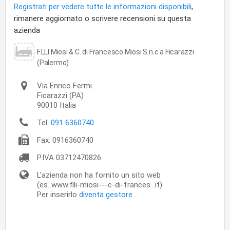
Registrati per vedere tutte le informazioni disponibili
,
rimanere aggiornato o scrivere recensioni su questa
azienda
F.LLI Miosi & C. di Francesco Miosi S.n.c a Ficarazzi
(Palermo)
Via Enrico Fermi
Ficarazzi
(PA)
90010
Italia
Tel.
091 6360740
Fax.
0916360740
P.IVA
03712470826
L'azienda non ha fornito un sito web
(es. www.flli-miosi---c-di-frances...it)
Per inserirlo
diventa gestore