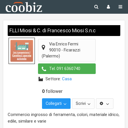
F.LLI Miosi & C. di Francesco Miosi S.n.c
Via Enrico Fermi
90010
-
Ficarazzi
(Palermo)
Tel.
091 6360740
Settore:
Casa
0
follower
Collegati
Scrivi
Commercio ingrosso di ferramenta, colori, materiale idrico,
edile, similare e varie