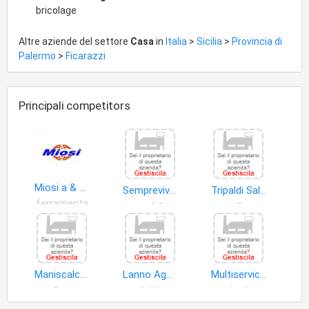
bricolage
Altre aziende del settore
Casa
in
Italia
>
Sicilia
>
Provincia di
Palermo
>
Ficarazzi
Principali competitors
Miosi a & a S.n.c.
Semprevivo Regali S.r.l
Tripaldi Salvatore
ferramenta
mobili
vasellame
Maniscalco Francesco Paolo
Lanno Agostino
Multiservice Grasso di Grasso Anna Maria
fiori
prodotti non alimentari
piante