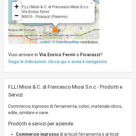
×
+
F.LLI Miosi & C. di Francesco Miosi S.n.c
Via Enrico Fermi
−
90010 - Ficarazzi (Palermo)
Leaflet
| ©
OpenStreetMap
contributors
Vuoi arrivare in
Via Enrico Fermi
a
Ficarazzi
?
Segui le indicazioni: clicca qui e avvia il navigatore
F.LLI Miosi & C. di Francesco Miosi S.n.c - Prodotti e
Servizi
Commercio ingrosso di ferramenta, colori, materiale idrico,
edile, similare e varie.
Prodotti e servizi per aziende:
Commercio ingrosso
di articoli ferramenta e articoli