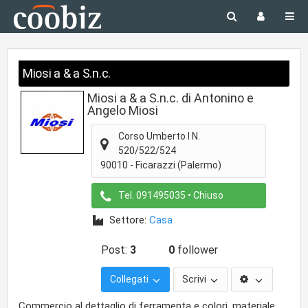
Miosi a & a S.n.c.
Miosi a & a S.n.c. di Antonino e
Angelo Miosi
Corso Umberto I N.
520/522/524
90010
-
Ficarazzi
(Palermo)
Tel.
091495035
• Chiuso
Settore:
Casa
Post:
3
0
follower
Collegati
Scrivi
Commercio al dettaglio di ferramenta e colori, materiale