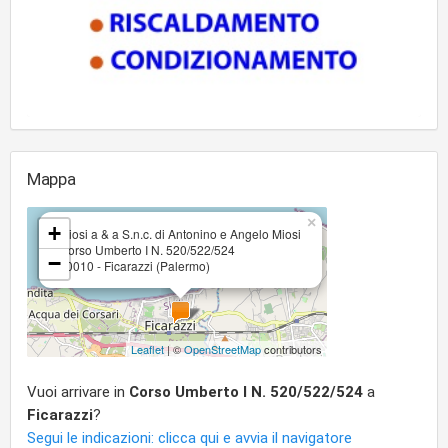
Mappa
×
+
Miosi a & a S.n.c. di Antonino e Angelo Miosi
Corso Umberto I N. 520/522/524
−
90010 - Ficarazzi (Palermo)
Leaflet
| ©
OpenStreetMap
contributors
Vuoi arrivare in
Corso Umberto I N. 520/522/524
a
Ficarazzi
?
Segui le indicazioni: clicca qui e avvia il navigatore