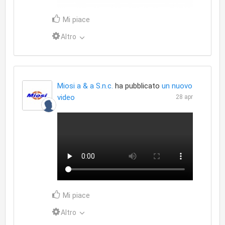
Mi piace
Altro
Miosi a & a S.n.c.
ha pubblicato
un nuovo
video
28 apr
Mi piace
Altro