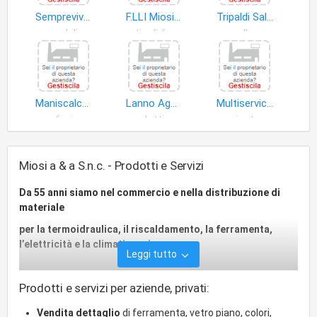
Semprevivo Regali S.r.l
F.LLI Miosi & C. di Francesco Miosi S.n.c
Tripaldi Salvatore
mobili
articoli ferramenta
vasellame
Maniscalco Francesco Paolo
Lanno Agostino
Multiservice Grasso di Grasso Anna Maria
fiori
prodotti non alimentari
piante
Miosi a & a S.n.c. - Prodotti e Servizi
Da 55 anni siamo nel commercio e nella distribuzione di
materiale
per la termoidraulica, il riscaldamento, la ferramenta,
l’elettricità e la climatizzazione.
Leggi tutto
Prodotti e servizi per aziende, privati:
Sempre proiettatti
verso il futuro alla ricerca di
innovazione è nuovi materiali
per il miglior confort
Vendita dettaglio
di ferramenta, vetro piano, colori,