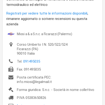
termoidraulico ed elettrico
Registrati per vedere tutte le informazioni disponibili
,
rimanere aggiornato o scrivere recensioni su questa
azienda
Miosi a & a S.n.c. a Ficarazzi (Palermo)
Corso Umberto I N. 520/522/524
Ficarazzi
(PA)
90010
Italia
Tel.
091495035
Fax.
091495035
Posta certificata PEC:
info.miosi@legalmail.it
Forma giuridica: S.n.c. - Società in nome collettivo
P.IVA
05383650826