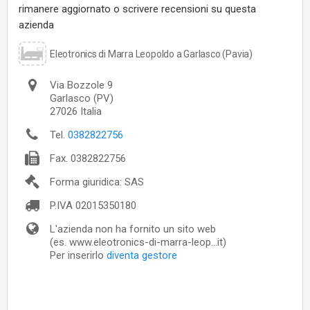
rimanere aggiornato o scrivere recensioni su questa
azienda
Eleotronics di Marra Leopoldo a Garlasco (Pavia)
Via Bozzole 9
Garlasco
(PV)
27026
Italia
Tel.
0382822756
Fax.
0382822756
Forma giuridica: SAS
P.IVA
02015350180
L'azienda non ha fornito un sito web
(es. www.eleotronics-di-marra-leop...it)
Per inserirlo
diventa gestore