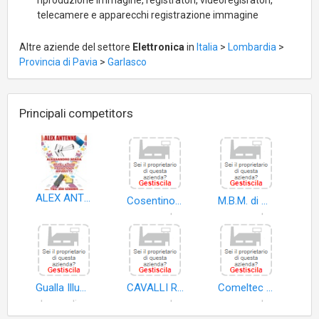
riproduzione immagine, registratori, videoregisratori,
telecamere e apparecchi registrazione immagine
Altre aziende del settore
Elettronica
in
Italia
>
Lombardia
>
Provincia di Pavia
>
Garlasco
Principali competitors
ALEX ANTENNE
Cosentino Francesco
M.B.M. di Misiano Maria
apparecchiature distribuzione elettricità
apparecchiature distribuzione elettricità
Gualla Illuminazione di Gualla Angela
CAVALLI ROSANNA
Comeltec S.r.l
lampadine
apparecchiature controllo elettricità
apparecchiature elettriche