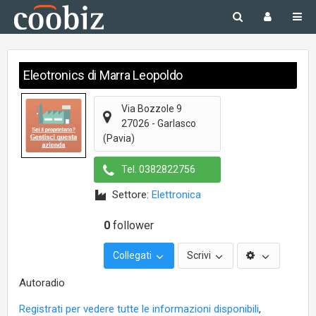
Eleotronics di Marra Leopoldo
Via Bozzole 9
27026
-
Garlasco
(Pavia)
Tel.
0382822756
Settore:
Elettronica
0
follower
Collegati
Scrivi
Autoradio
Registrati per vedere tutte le informazioni disponibili
,