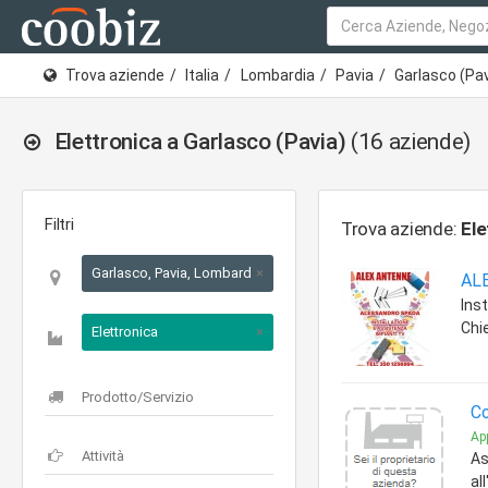
Trova aziende
Italia
Lombardia
Pavia
Garlasco (Pav
Elettronica a Garlasco (Pavia)
(16 aziende)
Filtri
Trova aziende:
Ele
Garlasco, Pavia, Lombardia
×
AL
Inst
Chi
Elettronica
×
Co
App
As
al