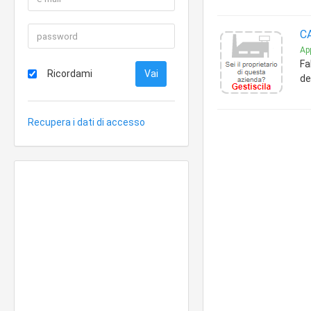
C
App
Fa
Ricordami
de
Recupera i dati di accesso