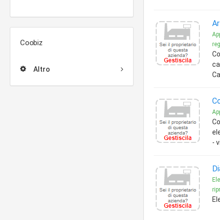
Ar
Ap
Coobiz
re
Co
ca
Altro
Ca
Co
App
Co
el
- 
Di
Ele
ri
El