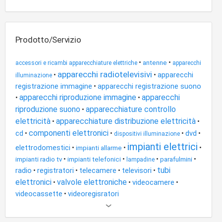
Prodotto/Servizio
•
•
antenne
accessori e ricambi apparecchiature elettriche
apparecchi
apparecchi radiotelevisivi
apparecchi
•
•
illuminazione
registrazione immagine
apparecchi registrazione suono
•
apparecchi riproduzione immagine
apparecchi
•
•
riproduzione suono
apparecchiature controllo
•
elettricità
apparecchiature distribuzione elettricità
•
•
componenti elettronici
cd
dvd
•
•
•
•
dispositivi illuminazione
impianti elettrici
elettrodomestici
•
•
•
impianti allarme
•
•
•
•
impianti radio tv
impianti telefonici
parafulmini
lampadine
tubi
radio
registratori
telecamere
televisori
•
•
•
•
elettronici
valvole elettroniche
videocamere
•
•
•
videocassette
videoregisratori
•
Altri