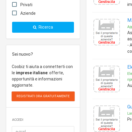
im
Privati
Aziende
M.
Ricerca
App
As
as
- 
co
Sei nuovo?
Coobiz ti aiuta a connetterti con
El
le
imprese italiane
: offerte,
Ele
opportunità e informazioni
ri
aggiornate.
Au
Gu
La
Pr
ACCEDI