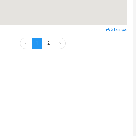
Stampa
‹
1
2
›