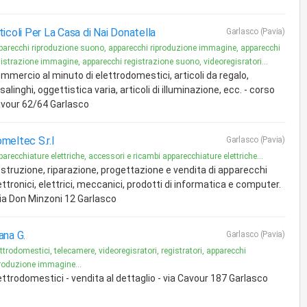
ticoli Per La Casa di Nai Donatella
Garlasco (Pavia)
parecchi riproduzione suono, apparecchi riproduzione immagine, apparecchi
gistrazione immagine, apparecchi registrazione suono, videoregisratori...
mmercio al minuto di elettrodomestici, articoli da regalo,
salinghi, oggettistica varia, articoli di illuminazione, ecc. - corso
vour 62/64 Garlasco
meltec S.r.l
Garlasco (Pavia)
arecchiature elettriche, accessori e ricambi apparecchiature elettriche...
struzione, riparazione, progettazione e vendita di apparecchi
ettronici, elettrici, meccanici, prodotti di informatica e computer.
via Don Minzoni 12 Garlasco
ana G.
Garlasco (Pavia)
ttrodomestici, telecamere, videoregisratori, registratori, apparecchi
produzione immagine...
ettrodomestici - vendita al dettaglio - via Cavour 187 Garlasco