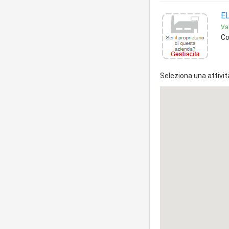
EL
Val
Co
Seleziona una attivit