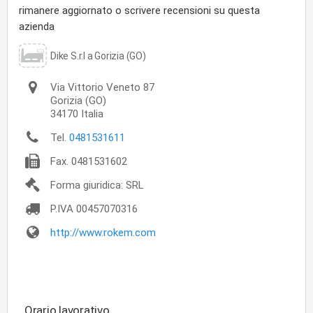
rimanere aggiornato o scrivere recensioni su questa
azienda
Dike S.r.l a Gorizia (GO)
Via Vittorio Veneto 87
Gorizia
(GO)
34170
Italia
Tel.
0481531611
Fax.
0481531602
Forma giuridica: SRL
P.IVA
00457070316
http://www.rokem.com
Orario lavorativo