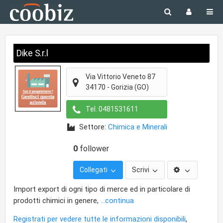
Dike S.r.l
Via Vittorio Veneto 87
34170
-
Gorizia
(GO)
Tel.
0481531611
Settore:
Chimica e Minerali
0
follower
Collegati
Scrivi
Import export di ogni tipo di merce ed in particolare di
prodotti chimici in genere,
...continua
Registrati per vedere tutte le informazioni disponibili
,