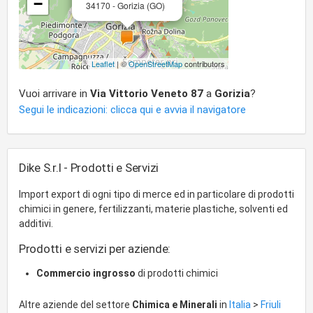
−
34170 - Gorizia (GO)
Leaflet
| ©
OpenStreetMap
contributors
Vuoi arrivare in
Via Vittorio Veneto 87
a
Gorizia
?
Segui le indicazioni: clicca qui e avvia il navigatore
Dike S.r.l - Prodotti e Servizi
Import export di ogni tipo di merce ed in particolare di prodotti
chimici in genere, fertilizzanti, materie plastiche, solventi ed
additivi.
Prodotti e servizi per aziende:
Commercio ingrosso
di prodotti chimici
Altre aziende del settore
Chimica e Minerali
in
Italia
>
Friuli