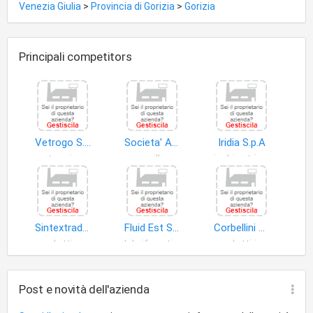
Venezia Giulia
>
Provincia di Gorizia
>
Gorizia
Principali competitors
Vetrogo S.r.l
Societa' Autotrasporti Venturini S.a.s
Iridia S.p.A
vetro piano
argilla
inchiostri da stampa
Sintextrade S.r.l
Fluid Est S.r.l
Corbellini S.p.A. Sistemi e Componenti Antiusura
prodotti chimici
lubrificanti per autotrazione
prodotti in ceramica uso industriale
Post e novità dell'azienda