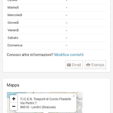
-
-
Martedì
-
Mercoledì
-
Giovedì
-
Venerdì
-
Sabato
-
Domenica
Conosci altre informazioni?
Modifica contatti
Email
Stampa
Mappa
×
+
T.I.C.E.N. Trasporti di Curcio Filadelfo
Via Pertini 7
−
96016 - Lentini (Siracusa)