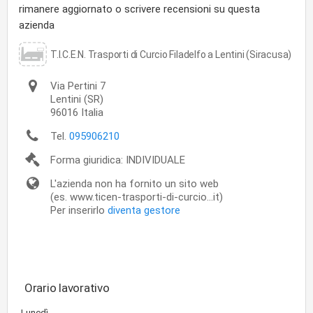
rimanere aggiornato o scrivere recensioni su questa
azienda
T.I.C.E.N. Trasporti di Curcio Filadelfo a Lentini (Siracusa)
Via Pertini 7
Lentini
(SR)
96016
Italia
Tel.
095906210
Forma giuridica: INDIVIDUALE
L'azienda non ha fornito un sito web
(es. www.ticen-trasporti-di-curcio...it)
Per inserirlo
diventa gestore
Orario lavorativo
Lunedì