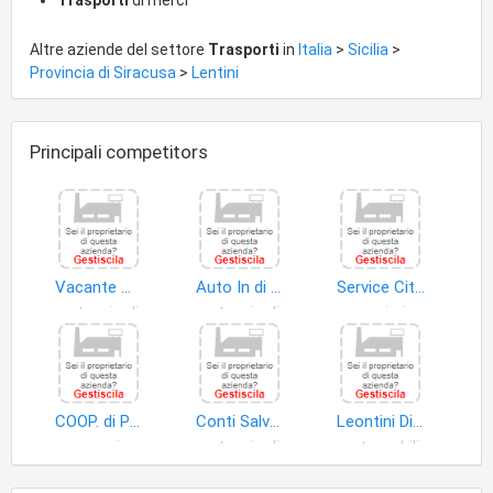
Trasporti
di merci
Altre aziende del settore
Trasporti
in
Italia
>
Sicilia
>
Provincia di Siracusa
>
Lentini
Principali competitors
Vacante Maurizio
Auto In di Alessandro Michele
Service City Express di Pulvirenti Barbara
autoveicoli
autoveicoli
corrieri
COOP. di Produzione e Lavoro A.R.L. Edilmarket
Conti Salvatore
Leontini Diesel di Abbadessa Carmelo & C S.a.s
merci
autoveicoli
automobili