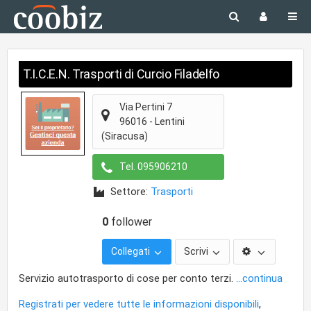
T.I.C.E.N. Trasporti di Curcio Filadelfo
Via Pertini 7
96016
-
Lentini
(Siracusa)
Tel.
095906210
Settore:
Trasporti
0
follower
Collegati
Scrivi
Servizio autotrasporto di cose per conto terzi.
...continua
Registrati per vedere tutte le informazioni disponibili
,