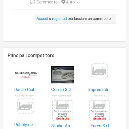
Commenta
Altro
Accedi
o
registrati
per lasciare un commento
Principali competitors
Danilo Cialona Filmaker Studios
Cordio 3 Generation di G.a
Impresa di pulizia
produzioni video
tappezzeria per divani
pulizia
Pubblymedia Network S.a.s. di Sciacca Carmelo & C
Studio Angileri S.a.s
Eures S.r.l