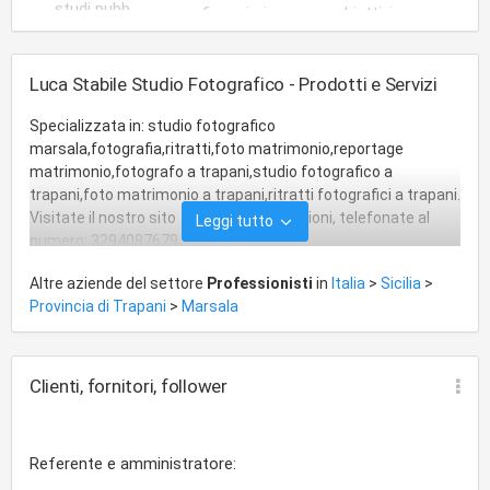
studi pubblicitari
finanziaria
obiettivi aziendali
Luca Stabile Studio Fotografico - Prodotti e Servizi
Specializzata in: studio fotografico
marsala,fotografia,ritratti,foto matrimonio,reportage
matrimonio,fotografo a trapani,studio fotografico a
trapani,foto matrimonio a trapani,ritratti fotografici a trapani.
Visitate il nostro sito null . Per informazioni, telefonate al
Leggi tutto
numero: 3294087679
Altre aziende del settore
Professionisti
in
Italia
>
Sicilia
>
Provincia di Trapani
>
Marsala
Clienti, fornitori, follower
Referente e amministratore: