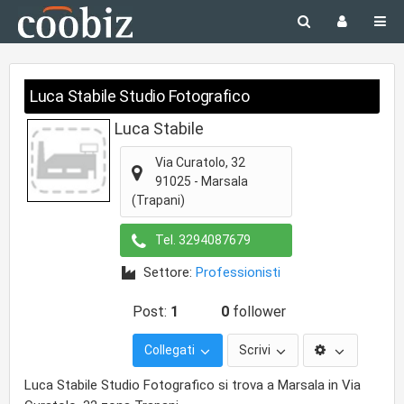
Luca Stabile Studio Fotografico
Luca Stabile
Via Curatolo, 32
91025
-
Marsala
(Trapani)
Tel.
3294087679
Settore:
Professionisti
Post:
1
0
follower
Collegati
Scrivi
Luca Stabile Studio Fotografico si trova a Marsala in Via