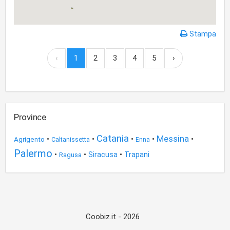
Stampa
‹
1
2
3
4
5
›
Province
Catania
Messina
•
•
•
•
•
Agrigento
Caltanissetta
Enna
Palermo
•
•
•
Ragusa
Siracusa
Trapani
Coobiz.it - 2026