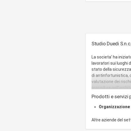
Studio Duedi S.n.c
La societa' ha iniziat
lavoratori sui luoghi 
stato della sicurezza 
di antinfortunistica,
valutazione dei risch
procedure nell'ambito 
consulenze in occasio
Prodotti e servizi p
produttivi, acquisto 
emergenza ed evacuazi
Organizzazione
perfezionamento per l
campo dell'informatic
Altre aziende del se
allestimento di progr
dell'oggetto.