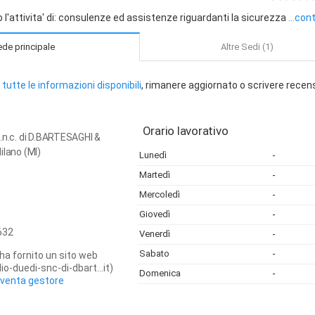
o l'attivita' di: consulenze ed assistenze riguardanti la sicurezza
...con
de principale
Altre Sedi (1)
tutte le informazioni disponibili
, rimanere aggiornato o scrivere recen
Orario lavorativo
.n.c. di D.BARTESAGHI &
ilano (MI)
Lunedì
-
Martedì
-
Mercoledì
-
Giovedì
-
632
Venerdì
-
Sabato
-
ha fornito un sito web
o-duedi-snc-di-dbart...it)
Domenica
-
iventa gestore