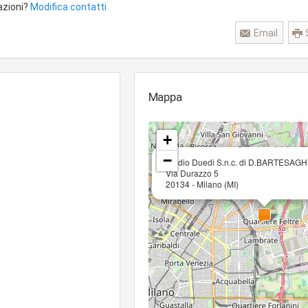
azioni?
Modifica contatti
Email
Mappa
+
−
Studio Duedi S.n.c. di D.BARTESAGH
Via Durazzo 5
20134 - Milano (MI)