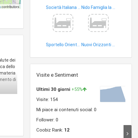
p
contributors
Società Italiana Farmacisti Preparatori
Nido Famiglia la Coccinella
Sportello Orientamento Università Telematiche
Nuovi Orizzonti Coperativa Sociale
assistenza domiciliare
alute dei
ica dello
n materia
Visite e Sentiment
umento di
ssi
di
di
nel
ecnica,
o