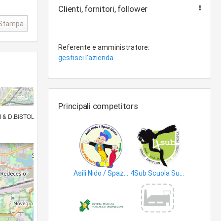
Clienti, fornitori, follower
Stampa
Referente e amministratore:
gestisci l'azienda
Principali competitors
×
I & D.BISTOLFI
Asili Nido / Spazi Gioco GRILLO PARLANTE - Milano
4Sub Scuola Sub PADi Milano
giardini d’infanzia
attività sportive