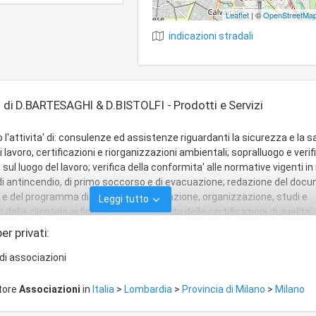
Leaflet
| ©
OpenStreetMa
indicazioni stradali
. di D.BARTESAGHI & D.BISTOLFI - Prodotti e Servizi
o l'attivita' di: consulenze ed assistenze riguardanti la sicurezza e la s
di lavoro, certificazioni e riorganizzazioni ambientali; sopralluogo e verif
sul luogo del lavoro; verifica della conformita' alle normative vigenti i
 di antincendio, di primo soccorso e di evacuazione; redazione del doc
i e del programma di attuazione; formazione, organizzazione, studi e
Leggi tutto
della clientela ai fini del conseguimento delle certificazioni di qualita';
ne di aperture di nuove attivita', ristrutturazioni, modifiche dei proce
er privati:
di nuovi macchinari e consulenze aziendali in genere; redazione di piani 
one; istituzione e gestione di corsi di formazione, di qualificazione, 
di associazioni
avoratori e/o giovani in attesa di occupazione; prestazione di servizi 
a e della tecnologia multimediale, quali la realizzazione, assistenza t
ttore
Associazioni
in
Italia
>
Lombardia
>
Provincia di Milano
>
Milano
ammi e lo studio di pacchetti applicativi, al solo fine del conseguiment