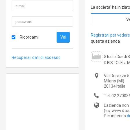
La societa' ha iniziat
Se
Registrati per vedere 
Ricordami
questa azienda
Studio Duedi S
Recupera i dati di accesso
D.BISTOLFI a M
Via Durazzo 5
Milano
(MI)
20134
Italia
Tel.
02 27003
L'azienda non 
(es. www.studi
Per inserirlo
d