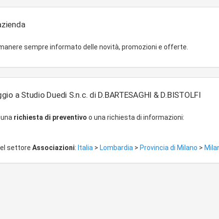
'azienda
imanere sempre informato delle novità, promozioni e offerte.
gio a Studio Duedi S.n.c. di D.BARTESAGHI & D.BISTOLFI
r una
richiesta di preventivo
o una richiesta di informazioni:
del settore
Associazioni
:
Italia
>
Lombardia
>
Provincia di Milano
>
Mila