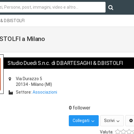
 & D.BISTOLFI
ISTOLFI a Milano
Studio Duedi S.n.c. di D.BARTESAGHI & D.BISTOLFI
Via Durazzo 5
20134
-
Milano
(MI)
Settore:
Associazioni
0
follower
Collegati
Scrivi
Valuta: