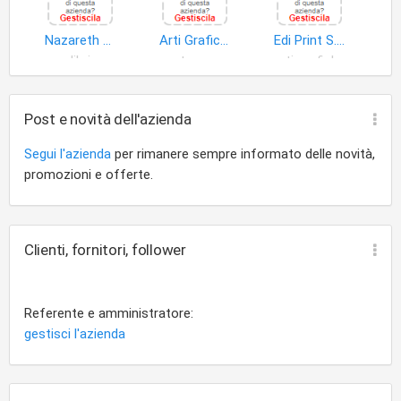
mobiliari ed immobiliari, finanziarie, con esclusione di quelle di
legge, in particolare del d.L.1.9.93 N.385 Artt.106 E 113 e legge
Nazareth Nel Mondo di Giovanni Nasti S.a.s
Arti Grafiche C.D.N. S.r.l
Edi Print S.a.s. di Sorio Rosaria & C
n.1, E potra' assumere interessenze e partecipazioni, con
libri
stampa
arti grafiche
l'esclusione di quelle di cui all'art.2361 C.C. Ad altre societa'
od imprese aventi oggetto analogo o affine. - Per il
raggiungimento dei fini sociali la societa' potra' avvalersi di
Post e novità dell'azienda
tutte le agevolazioni regionali, nazionali e comunitarie,
presenti e future previste dalle leggi sullo sviluppo del
Segui l'azienda
per rimanere sempre informato delle novità,
territorio e di tutte le altre leggi che arrechino comunque
promozioni e offerte.
agevolazioni, incentivazioni ed esenzioni per il mezzogiorno
d'italia.
Clienti, fornitori, follower
Referente e amministratore:
gestisci l'azienda