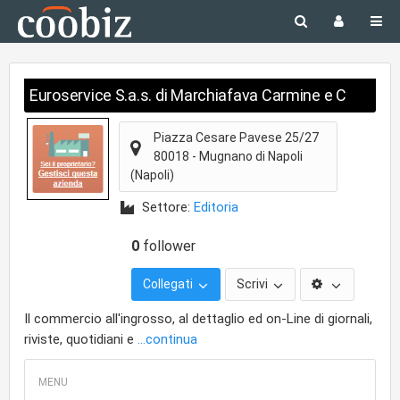
Euroservice S.a.s. di Marchiafava Carmine e C
Piazza Cesare Pavese 25/27
80018
-
Mugnano di Napoli
(Napoli)
Settore:
Editoria
0
follower
Collegati
Scrivi
Il commercio all'ingrosso, al dettaglio ed on-Line di giornali,
riviste, quotidiani e
...continua