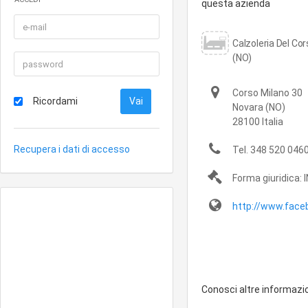
questa azienda
Calzoleria Del Cor
(NO)
Corso Milano 30
Ricordami
Novara
(NO)
28100
Italia
Recupera i dati di accesso
Tel.
348 520 046
Forma giuridica:
http://www.facebo
Conosci altre informazi