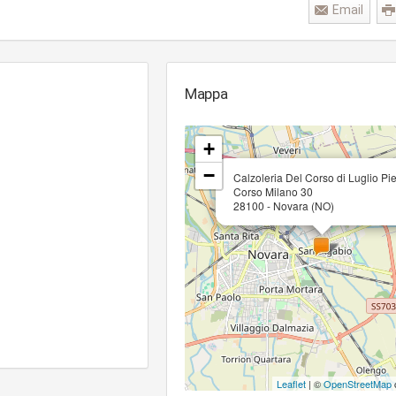
Email
Mappa
+
−
Calzoleria Del Corso di Luglio Pie
Corso Milano 30
28100 - Novara (NO)
Leaflet
| ©
OpenStreetMap