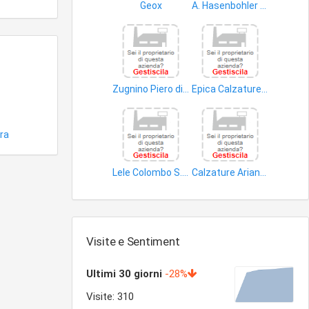
Geox
A. Hasenbohler S.r.l
calzature
pelli gregge
Zugnino Piero di Saratti Angela e Baracchini Roberta S.n.c
Epica Calzature di Colombo Mario
accessori calzature
articoli pelletteria
ra
Lele Colombo S.n.c. di Zanetta Gianfranco e Ambrosoli Augusta & C
Calzature Arianna di Loris Autelitano
calzature
accessori calzature
Visite e Sentiment