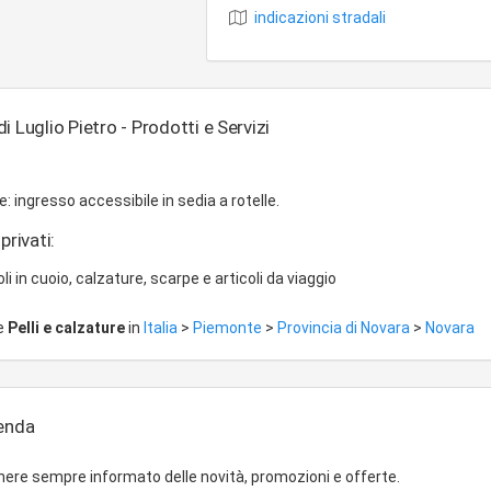
indicazioni stradali
i Luglio Pietro - Prodotti e Servizi
e: ingresso accessibile in sedia a rotelle.
privati:
oli in cuoio, calzature, scarpe e articoli da viaggio
re
Pelli e calzature
in
Italia
>
Piemonte
>
Provincia di Novara
>
Novara
ienda
ere sempre informato delle novità, promozioni e offerte.