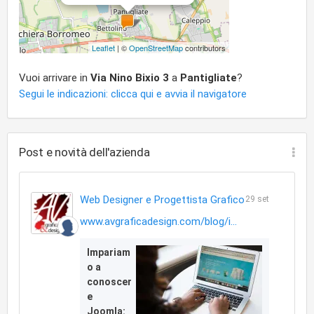
Leaflet
| ©
OpenStreetMap
contributors
Vuoi arrivare in
Via Nino Bixio 3
a
Pantigliate
?
Segui le indicazioni: clicca qui e avvia il navigatore
Post e novità dell'azienda
Web Designer e Progettista Grafico
29 set
www.avgraficadesign.com/blog/i...
Impariam
o a
conoscer
e
Joomla: