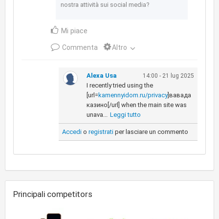
nostra attività sui social media?
Mi piace
Commenta
Altro
Alexa Usa
14:00 - 21 lug 2025
I recently tried using the
[url=
kamennyidom.ru/privacy
]вавада
казино[/url] when the main site was
unava...
Leggi tutto
Accedi
o
registrati
per lasciare un commento
Principali competitors