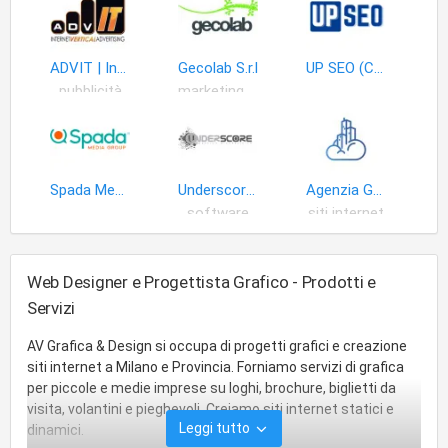
ADVIT | Internet Vertical Advertising
Gecolab S.r.l
UP SEO (Consulenza SEO)
pubblicità
marketing servizi
Spada Media Group
Underscore Studio Grafico
Agenzia Grafica Milano
software
siti internet
Web Designer e Progettista Grafico - Prodotti e
Servizi
AV Grafica & Design si occupa di progetti grafici e creazione
siti internet a Milano e Provincia. Forniamo servizi di grafica
per piccole e medie imprese su loghi, brochure, biglietti da
visita, volantini e pieghevoli. Creiamo siti internet statici e
Leggi tutto
dinamici.