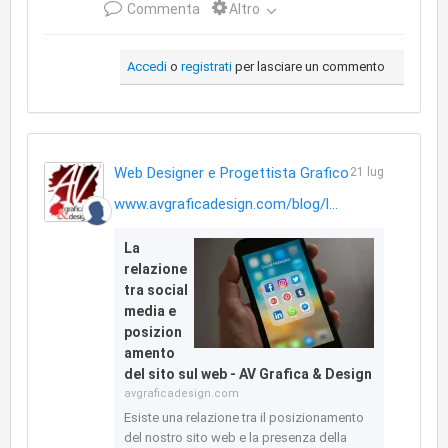
Commenta
Altro
Accedi
o
registrati
per lasciare un commento
Web Designer e Progettista Grafico
21 lug
www.avgraficadesign.com/blog/l...
La
relazione
tra social
media e
posizion
amento
del sito sul web - AV Grafica & Design
avgraficadesign.com
Esiste una relazione tra il posizionamento
del nostro sito web e la presenza della