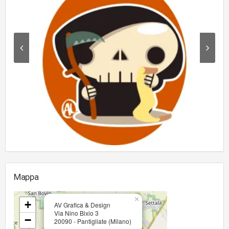
Mappa
×
+
AV Grafica & Design
Via Nino Bixio 3
−
20090 - Pantigliate (Milano)