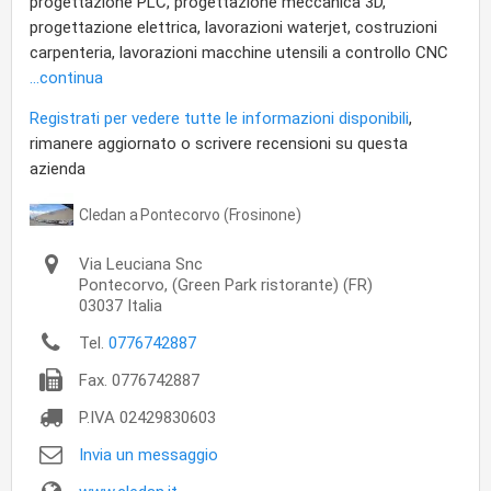
progettazione PLC, progettazione meccanica 3D,
progettazione elettrica, lavorazioni waterjet, costruzioni
carpenteria, lavorazioni macchine utensili a controllo CNC
...continua
Registrati per vedere tutte le informazioni disponibili
,
rimanere aggiornato o scrivere recensioni su questa
azienda
Cledan a Pontecorvo (Frosinone)
Via Leuciana Snc
Pontecorvo,
(Green Park ristorante) (FR)
03037
Italia
Tel.
0776742887
Fax.
0776742887
P.IVA
02429830603
Invia un messaggio