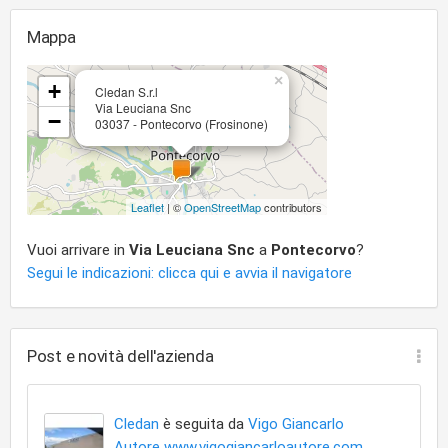
Mappa
×
+
Cledan S.r.l
Via Leuciana Snc
−
03037 - Pontecorvo (Frosinone)
Leaflet
| ©
OpenStreetMap
contributors
Vuoi arrivare in
Via Leuciana Snc
a
Pontecorvo
?
Segui le indicazioni: clicca qui e avvia il navigatore
Post e novità dell'azienda
Cledan
è seguita da
Vigo Giancarlo
Autore www.vigogiancarloautore.com