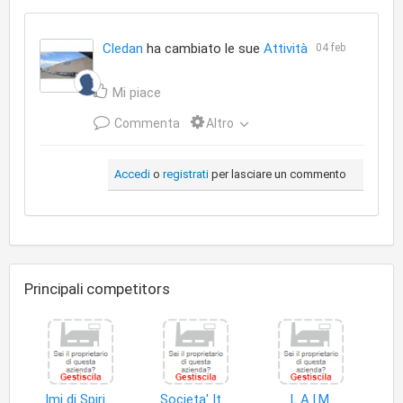
Cledan
ha cambiato le sue
Attività
04 feb
Mi piace
Commenta
Altro
Accedi
o
registrati
per lasciare un commento
Principali competitors
Imi di Spiridigliozzi Franco
Societa' Italiana Montaggi S.r.l
L.A.I.M.