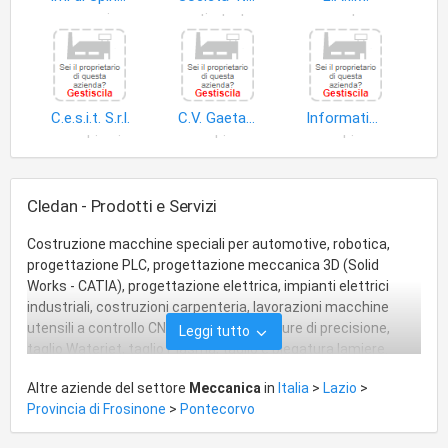
meccanica
parti strutture metalliche
porte
C.e.s.i.t. S.r.l.
C.V. Gaetani S.r.l
Information Technology Service S.r.l
macchine impieghi speciali
macchine agricole
macchine metallurgia
Cledan - Prodotti e Servizi
Costruzione macchine speciali per automotive, robotica,
progettazione PLC, progettazione meccanica 3D (Solid
Works - CATIA), progettazione elettrica, impianti elettrici
industriali, costruzioni carpenteria, lavorazioni macchine
utensili a controllo CNC, fresature torniture di precisione,
Leggi tutto
taglio Waterjet, taglio Plasma, taglio e piegatura lamiere.
Altre aziende del settore
Meccanica
in
Italia
>
Lazio
>
Provincia di Frosinone
>
Pontecorvo