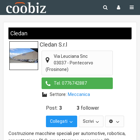
Cledan
Cledan S.r.l
Via Leuciana Snc
03037
-
Pontecorvo
(Frosinone)
Tel.
0776742887
Settore:
Meccanica
Post:
3
3
follower
Collegati
Scrivi
Costruzione macchine speciali per automotive, robotica,