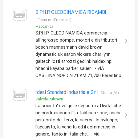
S.P.H.P. OLEODINAMICA RICAMBI
Ferentino (Frosinone)
Meccanica
S.P.H.P. OLEODINAMICA commercia
all'ingrosso pompe, motori e distributori
bosch mannesmann david brown
dynamatic uk eaton vickers char lynn
galtech iotti strozzi geolink haldex hpi
hitachi kayaba parker sauer... - vIA
CASILINA NORD N.21 KM 71,700 Ferentino
Ideal Standard Industriale S.r.l
Milano (MI)
Valvole, rubinetti
La societa' svolge le seguenti attivita' che
ne costituiscono l' la fabbricazione, anche
per conto dei terzi, la ricerca, lo sviluppo,
l'acquisto, la vendita ed il commercio in
genere, tanto in italia che... - via