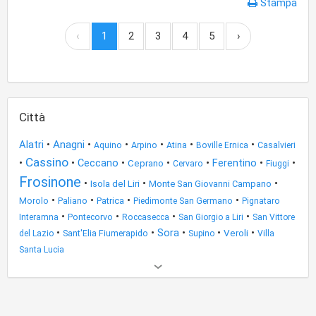
Stampa
‹
1
2
3
4
5
›
Città
Alatri
•
Anagni
•
•
•
•
•
Arpino
Atina
Aquino
Boville Ernica
Casalvieri
Cassino
•
•
Ceccano
•
•
•
Ferentino
•
•
Ceprano
Cervaro
Fiuggi
Frosinone
•
•
•
Isola del Liri
Monte San Giovanni Campano
•
•
•
•
Paliano
Patrica
Morolo
Piedimonte San Germano
Pignataro
•
•
•
•
Pontecorvo
Interamna
Roccasecca
San Giorgio a Liri
San Vittore
•
•
Sora
•
•
•
Sant'Elia Fiumerapido
Veroli
del Lazio
Supino
Villa
Santa Lucia
Altri
risultati