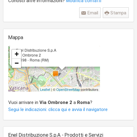
Conosci altre informazioni?
Modifica contatti
Email
Stampa
Mappa
×
Enel Distribuzione S.p.A
+
Via Ombrone 2
00198 - Roma (RM)
−
Leaflet
| ©
OpenStreetMap
contributors
Vuoi arrivare in
Via Ombrone 2
a
Roma
?
Segui le indicazioni: clicca qui e avvia il navigatore
Enel Distribuzione S.p.A - Prodotti e Servizi