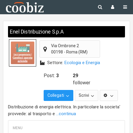
Enel Distribuzione S.p.A
Via Ombrone 2
00198
-
Roma
(RM)
Settore:
Ecologia e Energia
Post:
3
29
follower
Collegati
Scrivi
Distribuzione di energia elettrica. In particolare la societa'
provvede: al trasporto e
...continua