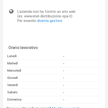
L'azienda non ha fornito un sito web
(es. www.enel-distribuzione-spa.it)
Per inserirlo
diventa gestore
Orario lavorativo
-
Lunedì
-
Martedì
-
Mercoledì
-
Giovedì
-
Venerdì
-
Sabato
-
Domenica