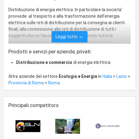
Distribuzione di energia elettrica. In particolare la societa'
provvede: al trasporto e alla trasformazione dell'energia
elettrica sulle reti di distribuzione per la consegna ai clienti
finali; alla connessione alle reti di distribuzione di tutti i
soggetti che ne facciano richiesta, fornendo tutte le
Leggi tutto
prestazioni ed i servizi necessari; alla realizzazione e
gestione delle reti di distribuzione e dei relativi dispositivi di
Prodotti e servizi per aziende, privati:
interconnessione; alle attivita' di natura commerciale
connesse allerogazione del servizio di distribuzione; alle
Distribuzione e commercio
di energia elettrica
attivita' di misura dell'energia elettrica e del gas ed attivita'
correlate. A tal fine, la societa' puo' operare sia in italia che
Altre aziende del settore
Ecologia e Energia
in
Italia
>
Lazio
>
all'estero e svolgere qualsiasi altra attivita' connessa,
Provincia di Roma
>
Roma
strumentale, affine, complementare o comunque utile per il
conseguimento dell', tra cui, a titolo esemplificativo e non
esaustivo, attivita' di: - Progettazione, realizzazione,
Principali competitors
gestione, sviluppo e manutenzione di reti elettriche,
apparecchiature, impianti, sistemi di misura e di
telegestione; - Ricerca, consulenza ed assistenza nei settori
sopra considerati; - Sviluppo e valorizzazione del proprio
know-How sui sistemi di misura e telegestione in italia e