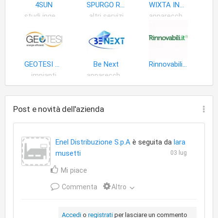
all'estero; - Qualunque altra attivita' che consenta una
4SUN
SPURGO ROMA
WIXTA INDUSTRIES
migliore utilizzazione e valorizzazione delle strutture, risorse
studi ingegneria
altri servizi
apparecchi e accessori impianti riscaldamento
e competenze impiegate.
GEOTESI S.r.l. - Roma
Be Next
Rinnovabili.it
impianti
apparecchi illuminazione
Post e novità dell'azienda
Enel Distribuzione S.p.A
è seguita da
lara
musetti
03 lug
Mi piace
Commenta
Altro
Accedi
o
registrati
per lasciare un commento