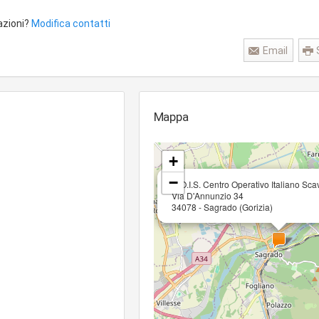
azioni?
Modifica contatti
Email
Mappa
+
−
C.O.I.S. Centro Operativo Italiano Sca
Via D'Annunzio 34
34078 - Sagrado (Gorizia)