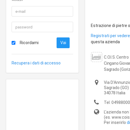
Estrazione di pietre
Registrati per vedere 
questa azienda
Ricordami
C.O.I.S. Centro
Recupera i dati di accesso
Cingano Giovan
Sagrado (Goriz
Via D'Annunzi
Sagrado
(GO)
34078
Italia
Tel.
04988000
L'azienda non 
(es. www.cois-
Per inserirlo
d