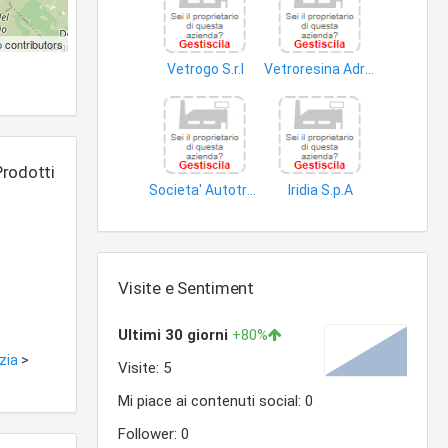
p
contributors
Vetrogo S.r.l
Vetroresina Adriatica V.R.A. S.p.A
vetro piano
articoli plastica
Prodotti
Societa' Autotrasporti Venturini S.a.s
Iridia S.p.A
argilla
inchiostri da stampa
Visite e Sentiment
izia
>