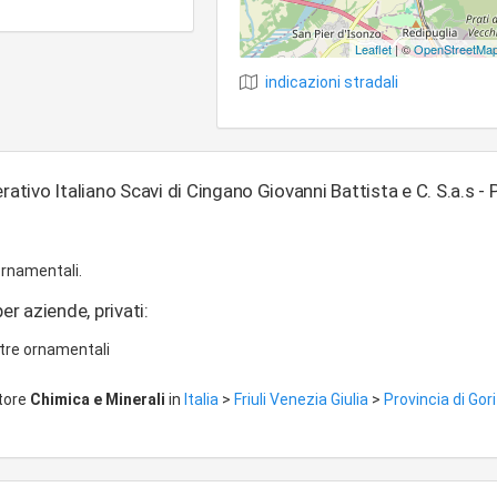
Leaflet
| ©
OpenStreetMa
indicazioni stradali
rativo Italiano Scavi di Cingano Giovanni Battista e C. S.a.s - 
ornamentali.
er aziende, privati:
etre ornamentali
ttore
Chimica e Minerali
in
Italia
>
Friuli Venezia Giulia
>
Provincia di Gor