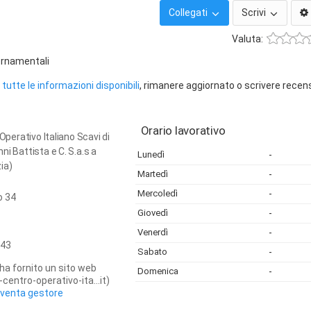
Collegati
Scrivi
Valuta:
 ornamentali
tutte le informazioni disponibili
, rimanere aggiornato o scrivere recen
Orario lavorativo
 Operativo Italiano Scavi di
ni Battista e C. S.a.s a
Lunedì
-
ia)
Martedì
-
Mercoledì
-
o 34
Giovedì
-
Venerdì
-
43
Sabato
-
ha fornito un sito web
Domenica
-
centro-operativo-ita...it)
iventa gestore