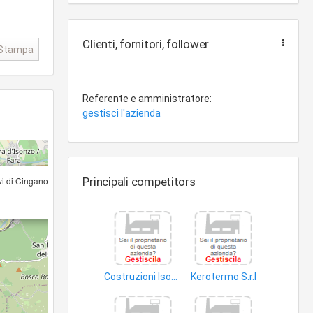
Clienti, fornitori, follower
Stampa
Referente e amministratore:
gestisci l'azienda
×
vi di Cingano Giovanni Battista e C. S.a.s
Principali competitors
Costruzioni Isonzo S.r.l. CO.IS
Kerotermo S.r.l
minerali
combustibili riscaldamento gassosi