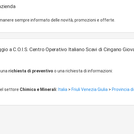
'azienda
imanere sempre informato delle novità, promozioni e offerte.
io a C.O.I.S. Centro Operativo Italiano Scavi di Cingano Giov
r una
richiesta di preventivo
o una richiesta di informazioni:
del settore
Chimica e Minerali
:
Italia
>
Friuli Venezia Giulia
>
Provincia di