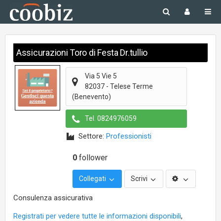
Assicurazioni Toro di Festa Dr.tullio
Via 5 Vie 5
82037
-
Telese Terme
(Benevento)
Tel.
0824976059
Settore:
Professionisti
0
follower
Collegati
Scrivi
Consulenza assicurativa
Registrati per vedere tutte le informazioni disponibili
,