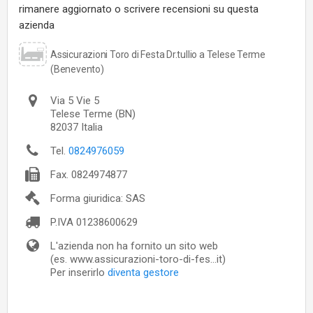
rimanere aggiornato o scrivere recensioni su questa
azienda
Assicurazioni Toro di Festa Dr.tullio a Telese Terme
(Benevento)
Via 5 Vie 5
Telese Terme
(BN)
82037
Italia
Tel.
0824976059
Fax.
0824974877
Forma giuridica: SAS
P.IVA
01238600629
L'azienda non ha fornito un sito web
(es. www.assicurazioni-toro-di-fes...it)
Per inserirlo
diventa gestore