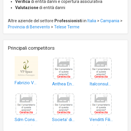
Verifica
di entità danni e copertura assicurativa
Valutazione
di entità danni
Altre aziende del settore
Professionisti
in
Italia
>
Campania
>
Provincia di Benevento
>
Telese Terme
Principali competitors
Fabrizio Vadacca
Anthea Engineering & Financial Services S.r.l
Italconsulenze S.r.l
studi ingegneria
studi architettura
Sdm Consulting S.a.s. di Marra Sandra e C
Societa' di Ingegneria Gruppo Onofrio S.r.l
Venditti Filippo
amministrazione
ingegneria integrata
studi architettura