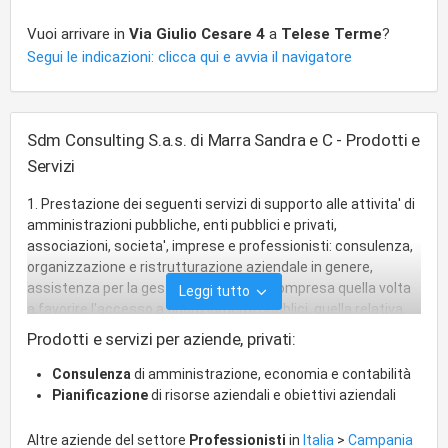
Vuoi arrivare in
Via Giulio Cesare 4
a
Telese Terme
?
Segui le indicazioni: clicca qui e avvia il navigatore
Sdm Consulting S.a.s. di Marra Sandra e C - Prodotti e
Servizi
1. Prestazione dei seguenti servizi di supporto alle attivita' di
amministrazioni pubbliche, enti pubblici e privati,
associazioni, societa', imprese e professionisti: consulenza,
organizzazione e ristrutturazione aziendale in genere,
assistenza per la gestione aziendale, compresa quella volta
Leggi tutto
a favorire l'accesso a finanziamenti pubblici, quella relativa
alla sicurezza sul lavoro e quella in materia di igiene; ricerca,
Prodotti e servizi per aziende, privati:
selezione e formazione del personale, ricerca ed
individuazione di nuove aree di espansione, controllo di
Consulenza
di amministrazione, economia e contabilità
gestione, studio e realizzazione di procedure aziendali con
Pianificazione
di risorse aziendali e obiettivi aziendali
individuazione dei mezzi idonei per attuarle, pianificazione
commerciale e strategica, studio e realizzazione di progetti
Altre aziende del settore
Professionisti
in
Italia
>
Campania