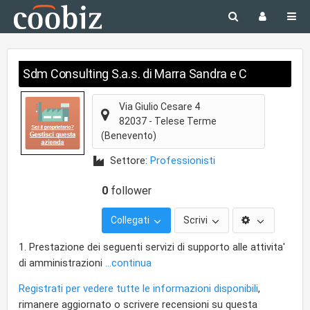
Sdm Consulting S.a.s. di Marra Sandra e C
Via Giulio Cesare 4
82037
-
Telese Terme
(Benevento)
Settore:
Professionisti
0
follower
Collegati
Scrivi
1. Prestazione dei seguenti servizi di supporto alle attivita'
di amministrazioni
...continua
Registrati per vedere tutte le informazioni disponibili
,
rimanere aggiornato o scrivere recensioni su questa