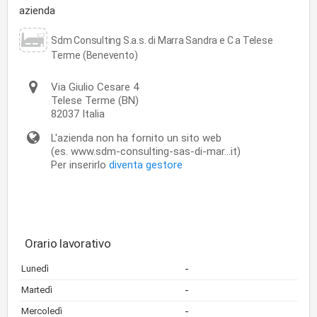
azienda
Sdm Consulting S.a.s. di Marra Sandra e C a Telese
Terme (Benevento)
Via Giulio Cesare 4
Telese Terme
(BN)
82037
Italia
L'azienda non ha fornito un sito web
(es. www.sdm-consulting-sas-di-mar...it)
Per inserirlo
diventa gestore
Orario lavorativo
-
Lunedì
-
Martedì
-
Mercoledì