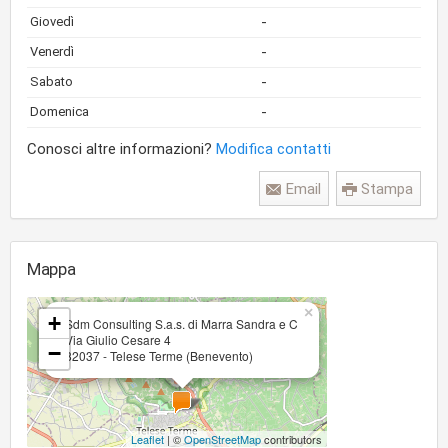
-
Giovedì
-
Venerdì
-
Sabato
-
Domenica
Conosci altre informazioni?
Modifica contatti
Email
Stampa
Mappa
×
+
Sdm Consulting S.a.s. di Marra Sandra e C
Via Giulio Cesare 4
−
82037 - Telese Terme (Benevento)
Leaflet
| ©
OpenStreetMap
contributors