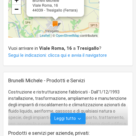
+
Brunelli Michele
Viale Roma, 16
−
44039 - Tresigallo (Ferrara)
Leaflet
| ©
OpenStreetMap
contributors
Vuoi arrivare in
Viale Roma, 16
a
Tresigallo
?
Segui le indicazioni: clicca qui e avvia il navigatore
Brunelli Michele - Prodotti e Servizi
Costruzione e ristrutturazione fabbricati - Dall'1/12/1993
installazione, trasformazione, ampliamento e manutenzione
degli impianti di riscaldamento e climatizzazione azionati da
fluido liquido, aeriforme, gassoso e di qualsiasi natura o
specie; degli impianti idrosanitari, di trasporto, trattamento,
Leggi tutto
uso, accumulo e consumo dell'acqua all'interno degli edifici a
partire dal punto di consegna dell'acqua fornita dall'ente
Prodotti e servizi per aziende, privati: