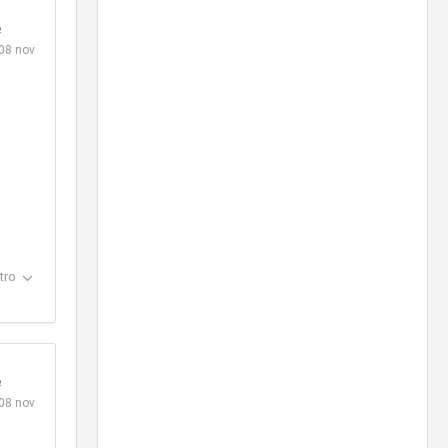
e
08 nov
tro
e
08 nov