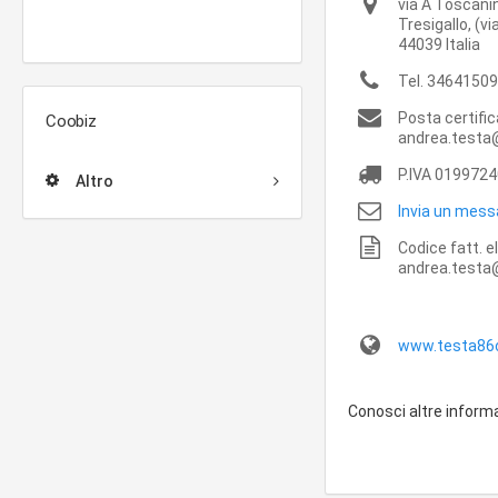
via A Toscanin
Tresigallo,
(vi
44039
Italia
Tel.
34641509
Posta certifi
Coobiz
andrea.testa
P.IVA
0199724
Altro
Invia un mess
Codice fatt. e
andrea.testa
www.testa86co
Conosci altre inform