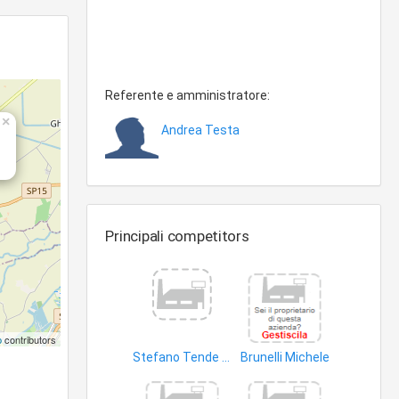
Referente e amministratore:
×
Andrea Testa
Principali competitors
p
contributors
Stefano Tende di Zamboni Stefano
Brunelli Michele
pareti mobili
edifici