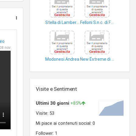
Stella di Lambertini Lauro e C. S.n.c
Felloni S.n.c. di Felloni Rossano & C
edifici
vetro
deo
08 nov
Modonesi Andrea
New Extreme di Mistri Michele
impianti riscaldamento
impianti idraulico sanitari
Visite e Sentiment