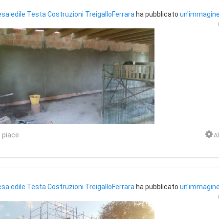
sa edile Testa Costruzioni TreigalloFerrara
ha pubblicato
un'immagin
 piace
Al
sa edile Testa Costruzioni TreigalloFerrara
ha pubblicato
un'immagin