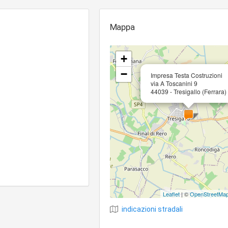
Mappa
+
−
Impresa Testa Costruzioni
via A Toscanini 9
44039 - Tresigallo (Ferrara)
Leaflet
| ©
OpenStreetMa
indicazioni stradali