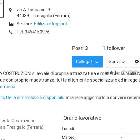
via A Toscanini 9
44039
-
Tresigallo
(Ferrara)
Settore:
Edilizia e Impianti
Tel.
3464150976
Post:
3
1
follower
Collegati
Scrivi
Valuta:
A COSTRUZIONI si avvale di propria attrezzatura e mezzi per la realiz
ue con proprie maestranze, tutte altamente specializzate ed in regola
.continua
tutte le informazioni disponibili
, rimanere aggiornato o scrivere recen
Orario lavorativo
Testa Costruzioni
a a Tresigallo (Ferrara)
Lunedì
-
Martedì
-