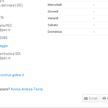
i 9
Mercoledì
-
a del mare) (FE)
Giovedì
-
76
Venerdì
-
Sabato
-
cata PEC:
@pec.it
Domenica
-
0385
aggio
lettronica SDI:
@pec.it
strux.goline.it
azioni?
Avvisa Andrea Testa
Email