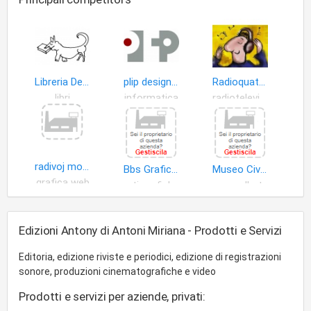
Libreria Dedalus
plip design editoriale
Radioquattronetwork web radio
libri
informatica
radiotelevisione
radivoj mosetti
Bbs Grafica S.a.s. di Alessandra Bosich & C
Museo Civico di Storia Naturale
grafica web
arti grafiche
opere d'arte
Edizioni Antony di Antoni Miriana - Prodotti e Servizi
Editoria, edizione riviste e periodici, edizione di registrazioni
sonore, produzioni cinematografiche e video
Prodotti e servizi per aziende, privati: