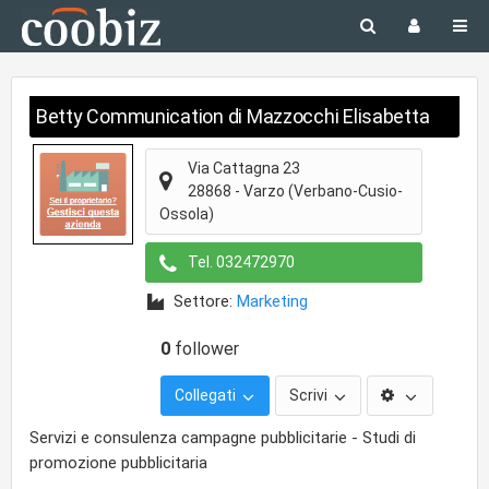
Betty Communication di Mazzocchi Elisabetta
Via Cattagna 23
28868
-
Varzo
(Verbano-Cusio-
Ossola)
Tel.
032472970
Settore:
Marketing
0
follower
Collegati
Scrivi
Servizi e consulenza campagne pubblicitarie - Studi di
promozione pubblicitaria