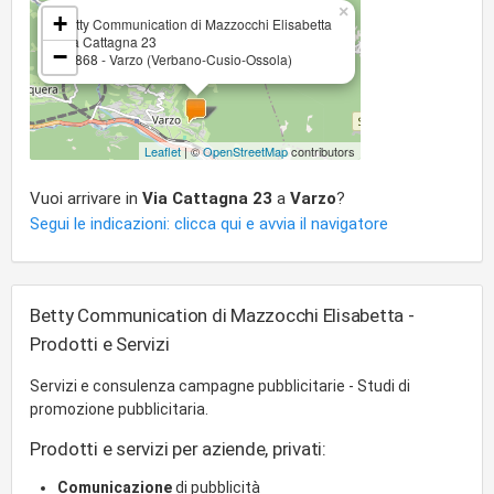
×
+
Betty Communication di Mazzocchi Elisabetta
Via Cattagna 23
−
28868 - Varzo (Verbano-Cusio-Ossola)
Leaflet
| ©
OpenStreetMap
contributors
Vuoi arrivare in
Via Cattagna 23
a
Varzo
?
Segui le indicazioni: clicca qui e avvia il navigatore
Betty Communication di Mazzocchi Elisabetta -
Prodotti e Servizi
Servizi e consulenza campagne pubblicitarie - Studi di
promozione pubblicitaria.
Prodotti e servizi per aziende, privati:
Comunicazione
di pubblicità