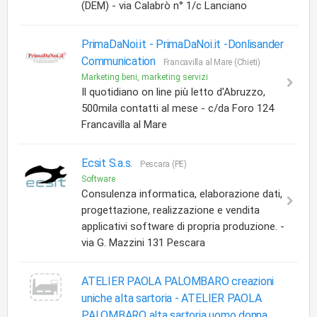
(DEM) - via Calabrò n° 1/c Lanciano
PrimaDaNoi.it -
PrimaDaNoi.it -Donlisander
Communication
Francavilla al Mare (Chieti)
Marketing beni, marketing servizi
Il quotidiano on line più letto d'Abruzzo,
500mila contatti al mese - c/da Foro 124
Francavilla al Mare
Ecsit S.a.s.
Pescara (PE)
Software
Consulenza informatica, elaborazione dati,
progettazione, realizzazione e vendita
applicativi software di propria produzione. -
via G. Mazzini 131 Pescara
ATELIER PAOLA PALOMBARO creazioni
uniche alta sartoria -
ATELIER PAOLA
PALOMBARO alta sartoria uomo donna