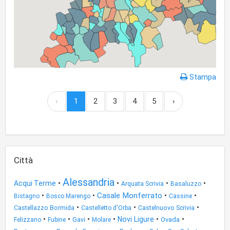
Stampa
‹
1
2
3
4
5
›
Città
Alessandria
•
•
•
•
Acqui Terme
Arquata Scrivia
Basaluzzo
•
•
Casale Monferrato
•
•
Bistagno
Bosco Marengo
Cassine
•
•
•
Castellazzo Bormida
Castelletto d'Orba
Castelnuovo Scrivia
•
•
•
•
•
•
Novi Ligure
Ovada
Felizzano
Fubine
Gavi
Molare