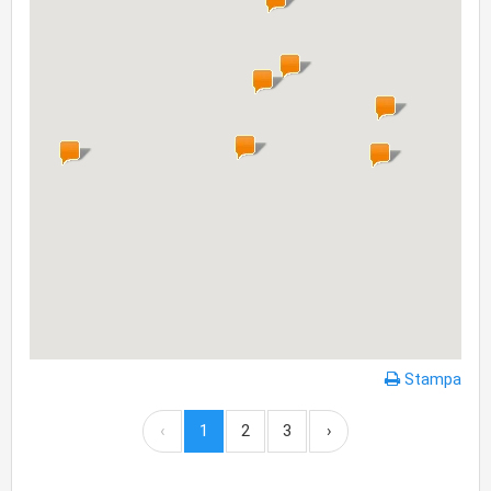
Stampa
‹
1
2
3
›