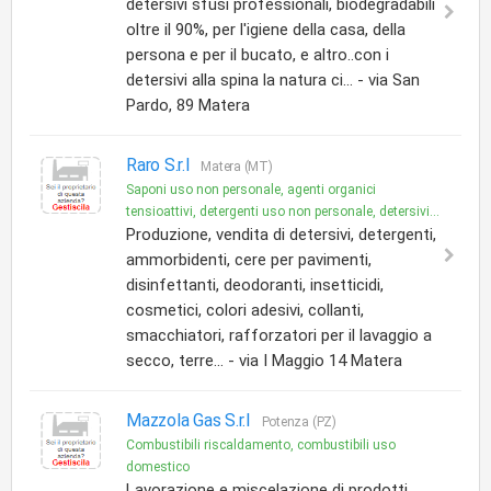
detersivi sfusi professionali, biodegradabili
oltre il 90%, per l'igiene della casa, della
persona e per il bucato, e altro..con i
detersivi alla spina la natura ci... - via San
Pardo, 89 Matera
Raro S.r.l
Matera (MT)
Saponi uso non personale, agenti organici
tensioattivi, detergenti uso non personale, detersivi...
Produzione, vendita di detersivi, detergenti,
ammorbidenti, cere per pavimenti,
disinfettanti, deodoranti, insetticidi,
cosmetici, colori adesivi, collanti,
smacchiatori, rafforzatori per il lavaggio a
secco, terre... - via I Maggio 14 Matera
Mazzola Gas S.r.l
Potenza (PZ)
Combustibili riscaldamento, combustibili uso
domestico
Lavorazione e miscelazione di prodotti