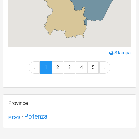
Stampa
‹
1
2
3
4
5
›
Province
Potenza
•
Matera