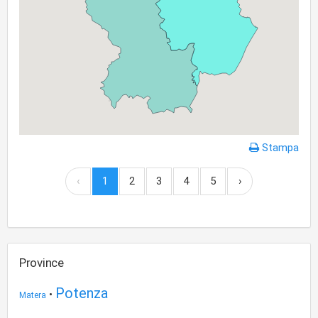
Stampa
‹
1
2
3
4
5
›
Province
Potenza
•
Matera