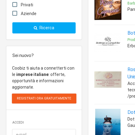
Barbi
Privati
Par
Aziende
Ricerca
Bot
Prod
Erb
Sei nuovo?
Coobiz ti aiuta a connetterti con
Ros
le
imprese italiane
: offerte,
Uni
opportunità e informazioni
Acc
aggiornate.
tecn
/pr
Dot
Dot
ACCEDI
Gau