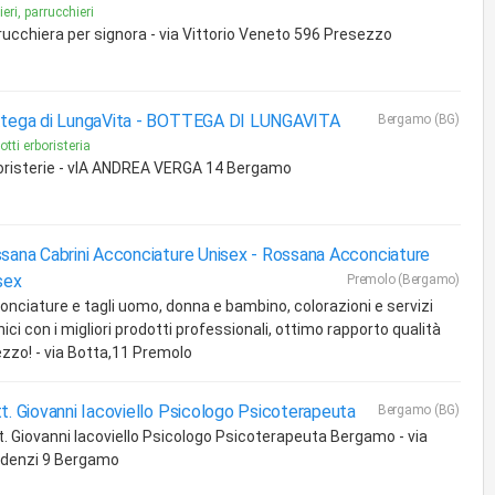
eri, parrucchieri
rucchiera per signora - via Vittorio Veneto 596 Presezzo
tega di LungaVita -
BOTTEGA DI LUNGAVITA
Bergamo (BG)
otti erboristeria
oristerie - vIA ANDREA VERGA 14 Bergamo
sana Cabrini Acconciature Unisex -
Rossana Acconciature
sex
Premolo (Bergamo)
onciature e tagli uomo, donna e bambino, colorazioni e servizi
ici con i migliori prodotti professionali, ottimo rapporto qualità
ezzo! - via Botta,11 Premolo
t. Giovanni Iacoviello Psicologo Psicoterapeuta
Bergamo (BG)
t. Giovanni Iacoviello Psicologo Psicoterapeuta Bergamo - via
denzi 9 Bergamo