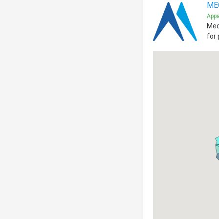
ME
Appa
Mec
for 