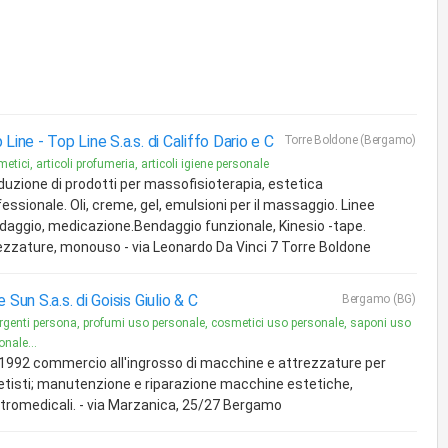
 Line -
Top Line S.a.s. di Califfo Dario e C
Torre Boldone (Bergamo)
etici, articoli profumeria, articoli igiene personale
duzione di prodotti per massofisioterapia, estetica
essionale. Oli, creme, gel, emulsioni per il massaggio. Linee
daggio, medicazione.Bendaggio funzionale, Kinesio -tape.
ezzature, monouso - via Leonardo Da Vinci 7 Torre Boldone
 Sun S.a.s. di Goisis Giulio & C
Bergamo (BG)
rgenti persona, profumi uso personale, cosmetici uso personale, saponi uso
onale...
 1992 commercio all'ingrosso di macchine e attrezzature per
etisti; manutenzione e riparazione macchine estetiche,
ttromedicali. - via Marzanica, 25/27 Bergamo