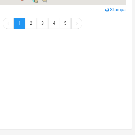
Stampa
‹
1
2
3
4
5
›