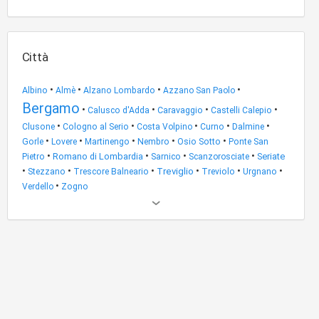
Città
•
•
•
•
Albino
Almè
Alzano Lombardo
Azzano San Paolo
Bergamo
•
•
•
•
Caravaggio
Calusco d'Adda
Castelli Calepio
•
•
•
•
•
Dalmine
Clusone
Cologno al Serio
Costa Volpino
Curno
•
•
•
•
•
Gorle
Lovere
Martinengo
Nembro
Osio Sotto
Ponte San
•
•
•
•
Romano di Lombardia
Seriate
Pietro
Sarnico
Scanzorosciate
•
•
•
•
•
•
Treviglio
Stezzano
Trescore Balneario
Treviolo
Urgnano
•
Verdello
Zogno
Altri
risultati