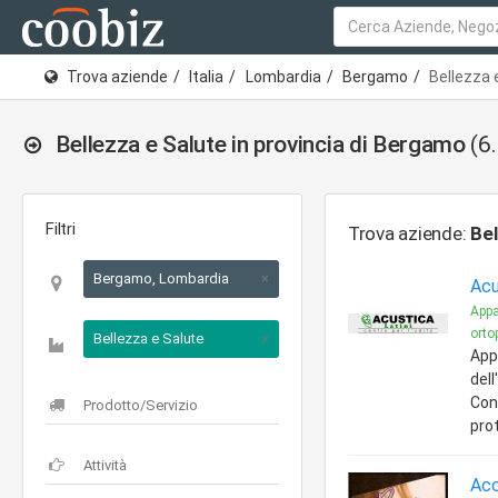
Trova aziende
Italia
Lombardia
Bergamo
Bellezza 
Bellezza e Salute in provincia di Bergamo
(6
Filtri
Trova aziende:
Bel
Bergamo, Lombardia
×
Acu
Appa
ortop
Bellezza e Salute
×
App
dell
Con
pro
Acc