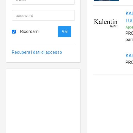
KAL
LUC
Appa
Ricordami
PRO
parr
Recupera i dati di accesso
KA
PR