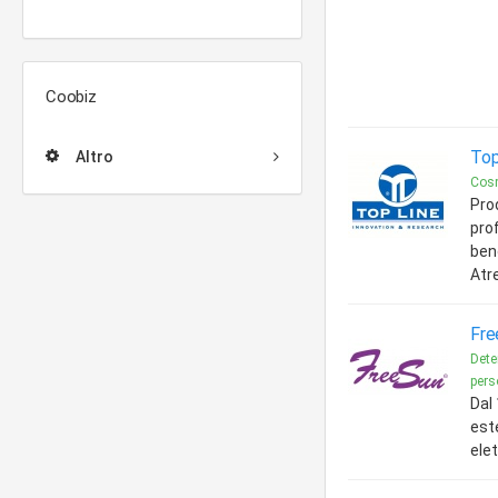
Coobiz
Top
Altro
Cosm
Pro
prof
ben
Atr
Free
Dete
pers
Dal
est
ele