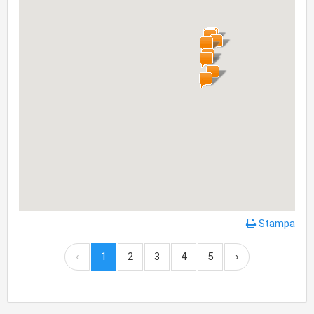
Stampa
‹
1
2
3
4
5
›