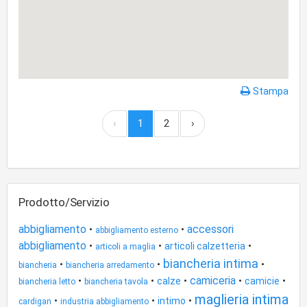
Stampa
‹
1
2
›
Prodotto/Servizio
abbigliamento
accessori
•
•
abbigliamento esterno
abbigliamento
•
•
•
articoli calzetteria
articoli a maglia
biancheria intima
•
•
•
biancheria
biancheria arredamento
camiceria
•
•
•
•
•
calze
camicie
biancheria letto
biancheria tavola
maglieria intima
•
•
•
intimo
cardigan
industria abbigliamento