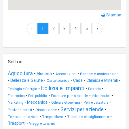
Stampa
‹
1
2
3
4
5
›
Settori
Agricoltura
•
•
•
Alimenti
Banche e assicurazioni
Associazioni
•
Bellezza e Salute
•
•
Casa
•
•
Cartotecnica
Chimica e Minerali
Edilizia e Impianti
•
•
•
Editoria
Ecologia e Energia
•
•
•
•
Forniture per Aziende
Elettronica
Enti pubblici
Informatica
•
Meccanica
•
•
•
Ottica e Gioielleria
Marketing
Pelli e calzature
Servizi per aziende
•
•
•
Professionisti
Ristorazione
•
•
•
Tessile e Abbigliamento
Tempo libero
Telecomunicazioni
Trasporti
•
Viaggi e turismo