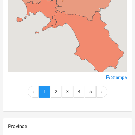
Stampa
‹
1
2
3
4
5
›
Province