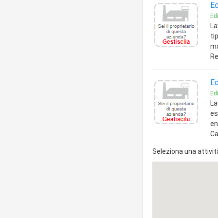
Ed
Edi
La
ti
ma
Re
Ed
Edi
La
es
en
Ca
Seleziona una attivit