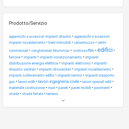
Prodotto/Servizio
•
apparecchi e accessori impianti idraulici
apparecchi e accessori
•
•
•
beni immobili
impianti riscaldamento
calcestruzzo
centri
edifici
•
•
•
•
controsoffitti
commerciali
conglomerati bituminosi
•
•
•
impianti
ferrovie
impianti
impianti condizionamento
•
•
distribuzione energia elettrica
impianti elettronici
impianti
•
•
•
idraulico sanitari
impianti idrosanitari
impianti riscaldamento
•
•
impianti sollevamento edifici
impianti termici
impianti trasporto
•
•
lavori ingegneria civile
•
•
lavori edili
gas
lavori speciali edili
•
•
•
•
•
materiale costruzione
muri
pareti
pareti mobili
pavimenti
•
•
terreno
strade
strade ferrate
Altri
risultati