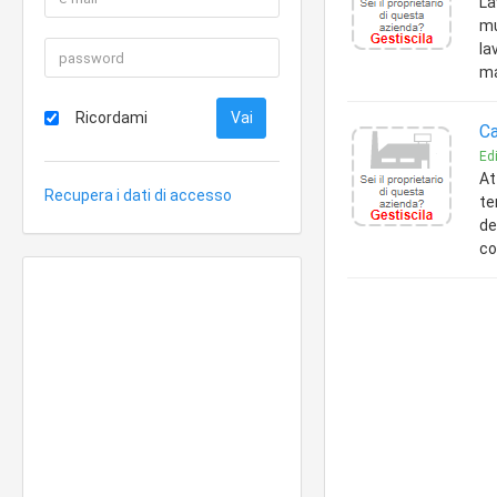
La
mu
la
ma
Ricordami
Ca
Edi
At
Recupera i dati di accesso
te
de
co