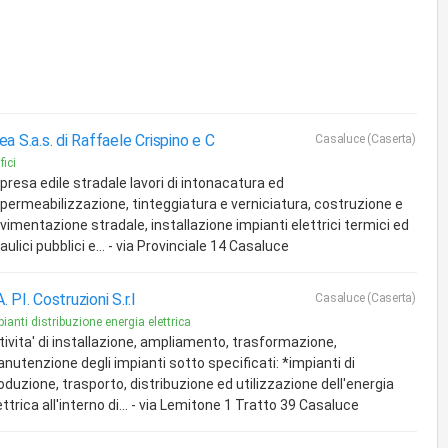
ea S.a.s. di Raffaele Crispino e C
Casaluce (Caserta)
fici
presa edile stradale lavori di intonacatura ed
permeabilizzazione, tinteggiatura e verniciatura, costruzione e
vimentazione stradale, installazione impianti elettrici termici ed
raulici pubblici e... - via Provinciale 14 Casaluce
. PI. Costruzioni S.r.l
Casaluce (Caserta)
ianti distribuzione energia elettrica
tivita' di installazione, ampliamento, trasformazione,
nutenzione degli impianti sotto specificati: *impianti di
oduzione, trasporto, distribuzione ed utilizzazione dell'energia
ettrica all'interno di... - via Lemitone 1 Tratto 39 Casaluce