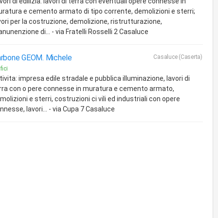
vori di edilizia: lavori di terra con eventuali opere connesse in
ratura e cemento armato di tipo corrente, demolizioni e sterri;
vori per la costruzione, demolizione, ristrutturazione,
nunenzione di... - via Fratelli Rosselli 2 Casaluce
rbone GEOM. Michele
Casaluce (Caserta)
fici
tivita: impresa edile stradale e pubblica illuminazione, lavori di
rra con o pere connesse in muratura e cemento armato,
molizioni e sterri, costruzioni ci vili ed industriali con opere
nnesse, lavori... - via Cupa 7 Casaluce