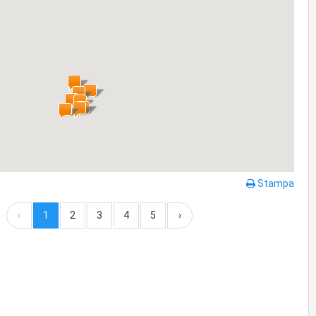
Stampa
‹
1
2
3
4
5
›