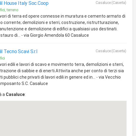
il House Italy Soc.Coop
Casaluce (Caserta)
fici, terreno
vori di terra ed opere connesse in muratura e cemento armato di
po corrente; demolizioni e sterri; costruzione, ristrutturazione,
nutenzione e demolizione di edifici a qualsiasi uso destinati.
stauro di... - via Giorgio Amendola 60 Casaluce
il Tecno Scavi S.r.l
Casaluce (Caserta)
fici
vori edili e lavori di scavo e movimento terra, demolizioni e sterri,
trazione di sabbie e di enerti.Attivita anche per conto di terzi sia
ti pubblici che privati di lavori edili in genere ed in... - via Vecchio
mposanto S.C. Casaluce
à a
Casaluce
: