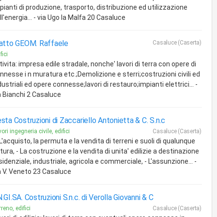
pianti di produzione, trasporto, distribuzione ed utilizzazione
ll'energia... - via Ugo la Malfa 20 Casaluce
atto GEOM. Raffaele
Casaluce (Caserta)
fici
tivita: impresa edile stradale, nonche' lavori di terra con opere di
nnesse i n muratura etc.;Demolizione e sterri;costruzioni civili ed
dustriali ed opere connesse;lavori di restauro;impianti elettrici... -
a Bianchi 2 Casaluce
sta Costruzioni di Zaccariello Antonietta & C. S.n.c
ori ingegneria civile, edifici
Casaluce (Caserta)
- L'acquisto, la permuta e la vendita di terreni e suoli di qualunque
tura, - La costruzione e la vendita di unita' edilizie a destinazione
sidenziale, industriale, agricola e commerciale, - L'assunzione... -
a V. Veneto 23 Casaluce
.GI.SA. Costruzioni S.n.c. di Verolla Giovanni & C
reno, edifici
Casaluce (Caserta)