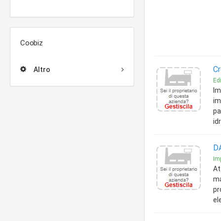
Coobiz
Cr
Altro
Edi
Im
im
pa
id
DA
Imp
At
ma
pr
el