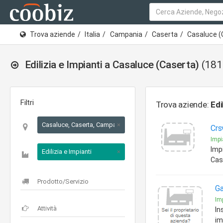
Trova aziende
Italia
Campania
Caserta
Casaluce (
Edilizia e Impianti a Casaluce (Caserta)
(181
Filtri
Trova aziende:
Edi
Casaluce, Caserta, Campania
×
Crs
Impi
Impi
Edilizia e Impianti
×
Cas
Ga
Imp
In
im