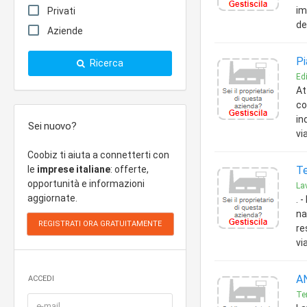
im
Privati
de
Aziende
Pi
Ricerca
Edi
At
co
in
Sei nuovo?
vi
Coobiz ti aiuta a connetterti con
le
imprese italiane
: offerte,
Te
opportunità e informazioni
Lav
aggiornate.
. 
na
re
vi
AN
ACCEDI
Ter