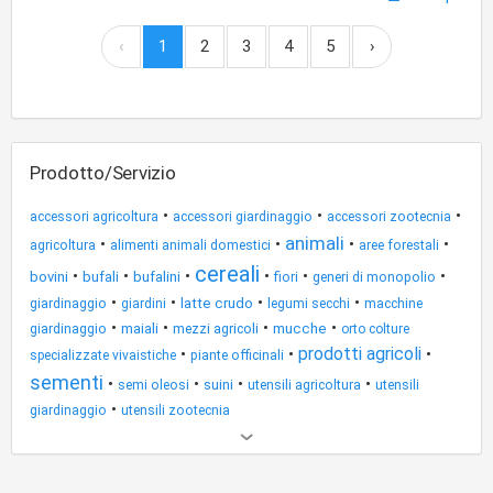
‹
1
2
3
4
5
›
Prodotto/Servizio
•
•
•
accessori agricoltura
accessori giardinaggio
accessori zootecnia
animali
•
•
•
•
agricoltura
alimenti animali domestici
aree forestali
cereali
•
•
•
•
•
•
bovini
bufali
bufalini
fiori
generi di monopolio
•
•
•
•
latte crudo
giardinaggio
giardini
legumi secchi
macchine
•
•
•
•
maiali
mezzi agricoli
mucche
giardinaggio
orto colture
prodotti agricoli
•
•
•
specializzate vivaistiche
piante officinali
sementi
•
•
•
•
suini
semi oleosi
utensili agricoltura
utensili
•
giardinaggio
utensili zootecnia
Altri
risultati