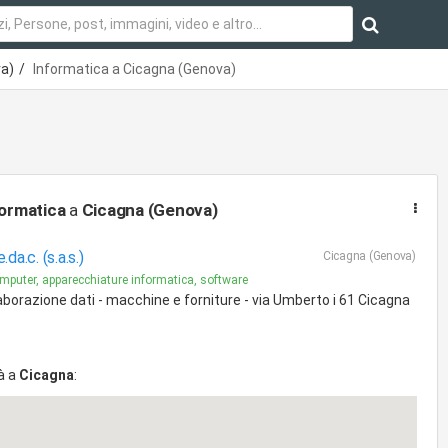
va)
Informatica a Cicagna (Genova)
ormatica
a
Cicagna (Genova)
e.da.c. (s.a.s.)
Cicagna (Genova)
mputer, apparecchiature informatica, software
aborazione dati - macchine e forniture - via Umberto i 61 Cicagna
à a
Cicagna
: