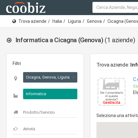
Trova aziende
Italia
Liguria
Genova
Cicagna (Geno
Informatica a Cicagna (Genova)
(1 aziende)
Filtri
Trova aziende:
Inf
Cicagna, Genova, Liguria
×
C.
Co
El
Informatica
×
Seleziona una attivit