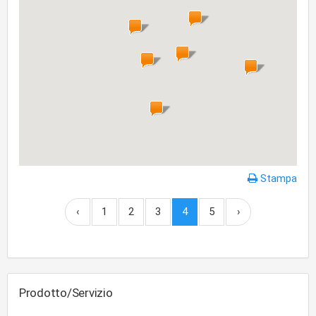
Stampa
‹
1
2
3
4
5
›
Prodotto/Servizio