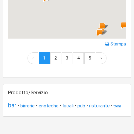
Stampa
‹
1
2
3
4
5
›
Prodotto/Servizio
bar
locali
ristorante
•
birrerie
•
enoteche
•
•
pub
•
•
treni