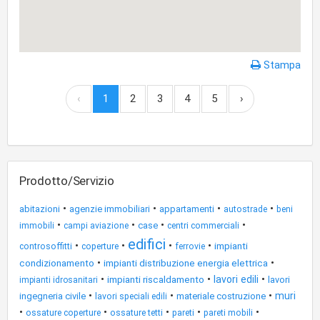
Stampa
‹
1
2
3
4
5
›
Prodotto/Servizio
•
•
•
•
abitazioni
agenzie immobiliari
appartamenti
autostrade
beni
•
•
•
•
case
immobili
campi aviazione
centri commerciali
edifici
•
•
•
•
coperture
impianti
controsoffitti
ferrovie
•
•
condizionamento
impianti distribuzione energia elettrica
•
•
•
lavori edili
impianti riscaldamento
lavori
impianti idrosanitari
•
•
•
muri
ingegneria civile
materiale costruzione
lavori speciali edili
•
•
•
•
•
ossature coperture
ossature tetti
pareti
pareti mobili