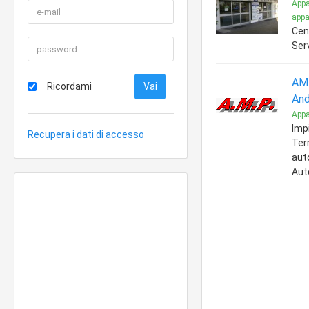
Appa
appa
Cen
Serv
AMP
Ricordami
And
Appa
Impi
Recupera i dati di accesso
Ter
aut
Aut