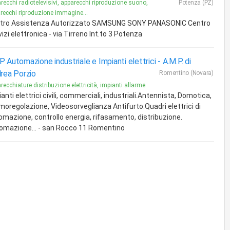
recchi radiotelevisivi, apparecchi riproduzione suono,
Potenza (PZ)
recchi riproduzione immagine...
tro Assistenza Autorizzato SAMSUNG SONY PANASONIC Centro
izi elettronica - via Tirreno Int.to 3 Potenza
 Automazione industriale e Impianti elettrici -
A.M.P. di
rea Porzio
Romentino (Novara)
recchiature distribuzione elettricità, impianti allarme
anti elettrici civili, commerciali, industriali.Antennista, Domotica,
moregolazione, Videosorveglianza Antifurto.Quadri elettrici di
omazione, controllo energia, rifasamento, distribuzione.
omazione... - san Rocco 11 Romentino