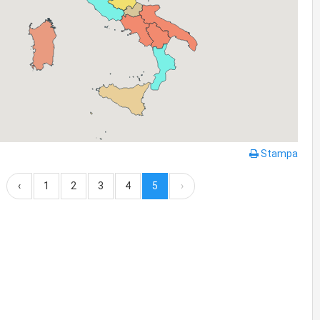
Stampa
‹
1
2
3
4
5
›