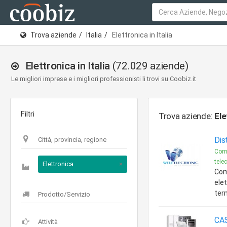
Trova aziende
Italia
Elettronica in Italia
Elettronica in Italia
(72.029 aziende)
Le migliori imprese e i migliori professionisti li trovi su Coobiz.it
Filtri
Trova aziende:
Ele
Dis
Comp
tele
Elettronica
×
Com
ele
term
CA