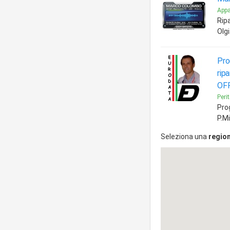
Appa
Ripa
Olg
Pro
rip
OFF
Perit
Prog
P.M
Seleziona una
regio