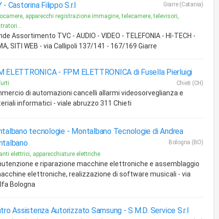
 -
Castorina Filippo S.r.l
Giarre (Catania)
ocamere, apparecchi registrazione immagine, telecamere, televisori,
tratori...
nde Assortimento TVC - AUDIO - VIDEO - TELEFONIA - HI-TECH -
A, SITI WEB - via Callipoli 137/141 - 167/169 Giarre
M ELETTRONICA -
FPM ELETTRONICA di Fusella Pierluigi
urti
Chieti (CH)
mercio di automazioni cancelli allarmi videosorveglianza e
riali informatici - viale abruzzo 311 Chieti
talbano tecnologie -
Montalbano Tecnologie di Andrea
talbano
Bologna (BO)
nti elettrici, apparecchiature elettriche
utenzione e riparazione macchine elettroniche e assemblaggio
macchine elettroniche, realizzazione di software musicali - via
lfa Bologna
tro Assistenza Autorizzato Samsung -
S.M.D. Service S.r.l