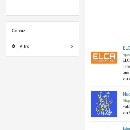
Coobiz
Altro
ELC
Appa
ELCA
il 
pien
via
Nuo
Disp
Fabb
via
Mar