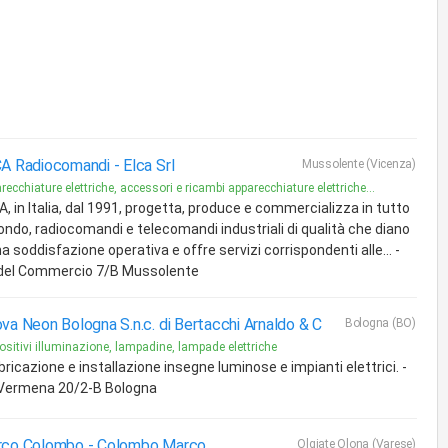
A Radiocomandi -
Elca Srl
Mussolente (Vicenza)
recchiature elettriche, accessori e ricambi apparecchiature elettriche...
, in Italia, dal 1991, progetta, produce e commercializza in tutto
mondo, radiocomandi e telecomandi industriali di qualità che diano
a soddisfazione operativa e offre servizi corrispondenti alle... -
 del Commercio 7/B Mussolente
va Neon Bologna S.n.c. di Bertacchi Arnaldo & C
Bologna (BO)
ositivi illuminazione, lampadine, lampade elettriche
ricazione e installazione insegne luminose e impianti elettrici. -
 Vermena 20/2-B Bologna
co Colombo -
Colombo Marco
Olgiate Olona (Varese)