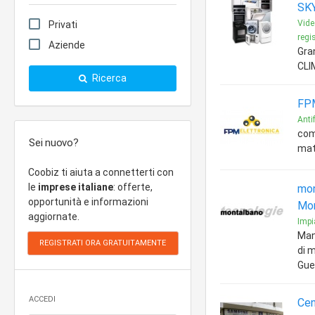
SKY
Vide
Privati
regis
Aziende
Gra
CLIM
Ricerca
FP
Antif
com
Sei nuovo?
mate
Coobiz ti aiuta a connetterti con
le
imprese italiane
: offerte,
mon
opportunità e informazioni
Mon
aggiornate.
Impia
Man
di 
Gue
ACCEDI
Cen