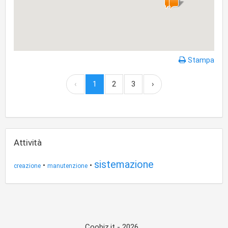
Stampa
‹
1
2
3
›
Attività
sistemazione
•
•
creazione
manutenzione
Coobiz.it - 2026