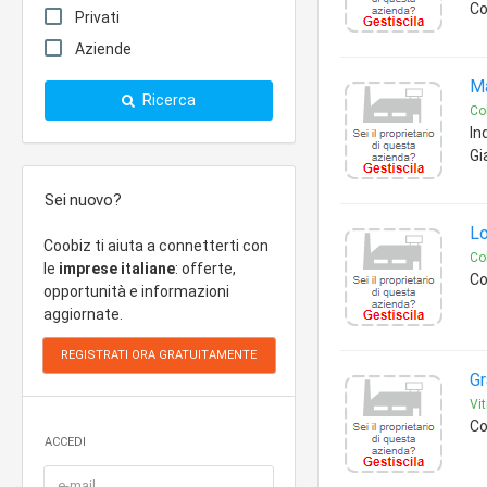
Co
Privati
Aziende
Ma
Ricerca
Col
In
Gi
Sei nuovo?
Lo
Coobiz ti aiuta a connetterti con
Col
le
imprese italiane
: offerte,
Co
opportunità e informazioni
aggiornate.
Gr
Vit
Co
ACCEDI