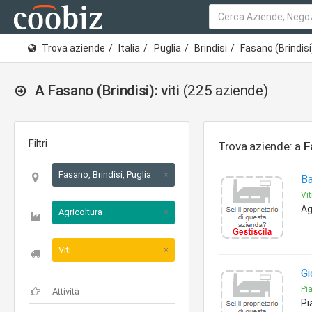
Trova aziende
Italia
Puglia
Brindisi
Fasano (Brindisi
A Fasano (Brindisi): viti
(225 aziende)
Filtri
Trova aziende: a
F
Fasano, Brindisi, Puglia
×
Ba
Vit
Ag
Agricoltura
×
Viti
×
Gi
Pia
Pi