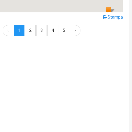
Stampa
‹
1
2
3
4
5
›