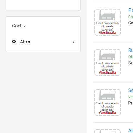
Pa
Col
Co
Coobiz
Altro
Ru
Oli
Su
Se
Vit
Pr
Al