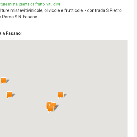
ture miste, piante da frutto, viti, olivi
lture mistevitivinicole, olivicole e frutticole. - contrada S.Pietro
a Roma S.N. Fasano
à a
Fasano
: