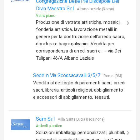
Congregazione Delle Pie Discepole Del
Divin Maestro S.r.l
Albano Laziale (Roma)
Vetro piano
Produzione di vetrate artistiche, mosaici,
fonderia artistica, lavorazione metalli in
genere per la costruzione dell'arredo sacro,
doratura e bagni galvanici. Vendita per
corrispondenza di arredi sacri e... - via Dei
Tulipani 46/A Albano Laziale
Sede in Via Scossacavalli 3/5/7
Roma (RM)
Vendita al dettaglio di paramenti sacri, arredi
sacri, libreria, articoli religiosi, abbigliamento
e accessori di abbigliamento, tessuti.
Saim S.r.l
Villa Santa Lucia (Frosinone)
Articoli plastica
Soluzioni imballaggi personalizzati, pluriball,
estensibili, sacchetti, cappucci - via Cerro