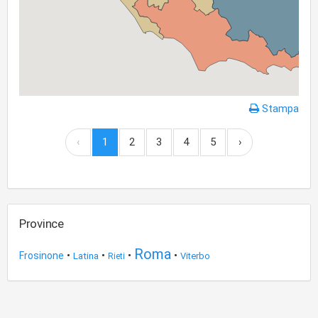
Stampa
‹
1
2
3
4
5
›
Province
Roma
•
•
•
•
Frosinone
Latina
Viterbo
Rieti